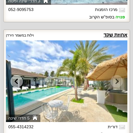
3 חדרי שינה ומטה
מרכז הזמנות
052-9095753
פנויה
בסופ"ש הקרוב
אחוזת שקד
וילות במשמר הירדן
5 חדרי שינה
דורית
055-4314232