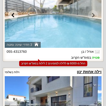
3 חדרי שינה ומטה
אודל / בן
055-4313760
פנויה
בסופ"ש הקרוב
החל מ-‏6000 ₪ ללילה למזמינים 2 לילות בסופ"ש הקרוב
וילה אחוזת ינון
וילות בשלומי