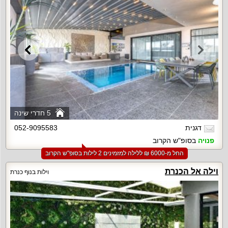
5 חדרי שינה
דגנית
052-9095583
פנויה
בסופ"ש הקרוב
החל מ-‏6000 ₪ ללילה למזמינים 2 לילות בסופ"ש הקרוב
וילה אל הכנרת
וילות בנוף כנרת