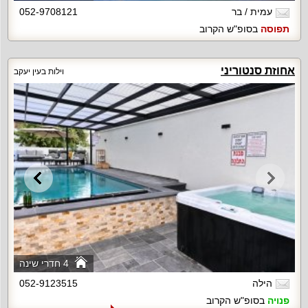
עמית / בר
052-9708121
תפוסה
בסופ"ש הקרוב
אחוזת סנטוריני
וילות בעין יעקב
4 חדרי שינה
הילה
052-9123515
פנויה
בסופ"ש הקרוב