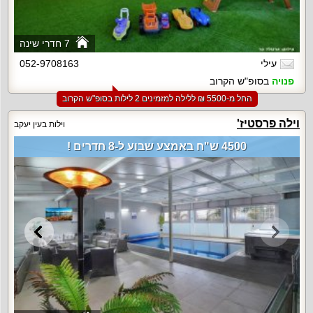
7 חדרי שינה
עילי
052-9708163
פנויה
בסופ"ש הקרוב
החל מ-‏5500 ₪ ללילה למזמינים 2 לילות בסופ"ש הקרוב
וילה פרסטיז'
וילות בעין יעקב
4500 ש"ח באמצע שבוע ל-8 חדרים !