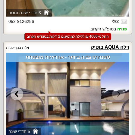
3 חדרי שינה ומטה
נטלי
052-9126286
פנויה
בסופ"ש הקרוב
החל מ-‏4000 ₪ ללילה למזמינים 2 לילות בסופ"ש הקרוב
וילה AQUA בוטיק
וילות בנוף כנרת
סטנדרט גבוה ביותר - אחראיות מובטחת
5 חדרי שינה