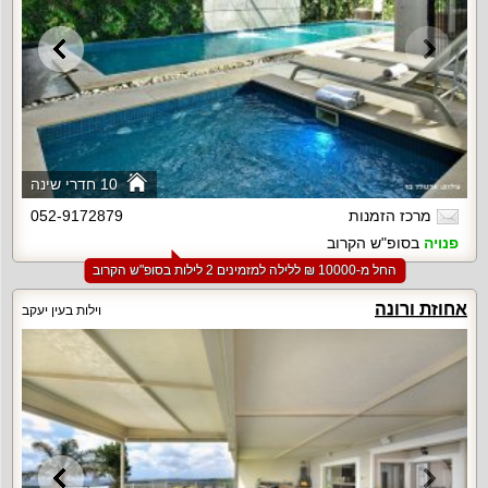
10 חדרי שינה
מרכז הזמנות
052-9172879
פנויה
בסופ"ש הקרוב
החל מ-‏10000 ₪ ללילה למזמינים 2 לילות בסופ"ש הקרוב
אחוזת ורונה
וילות בעין יעקב