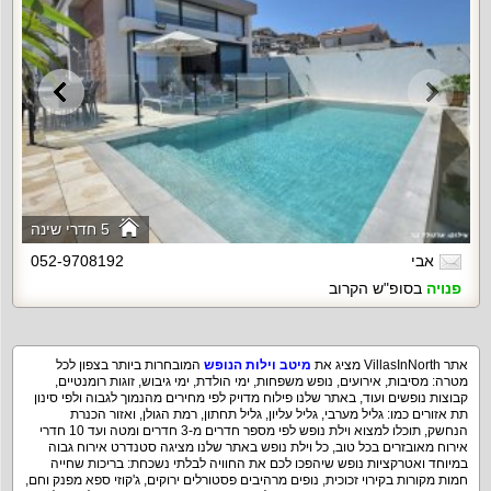
5 חדרי שינה
אבי
052-9708192
פנויה
בסופ"ש הקרוב
אתר VillasInNorth מציג את
מיטב וילות הנופש
המובחרות ביותר בצפון לכל
מטרה: מסיבות, אירועים, נופש משפחות, ימי הולדת, ימי גיבוש, זוגות רומנטיים,
קבוצות נופשים ועוד, באתר שלנו פילוח מדויק לפי מחירים מהנמוך לגבוה ולפי סינון
תת אזורים כמו: גליל מערבי, גליל עליון, גליל תחתון, רמת הגולן, ואזור הכנרת
הנחשק, תוכלו למצוא וילת נופש לפי מספר חדרים מ-3 חדרים ומטה ועד 10 חדרי
אירוח מאובזרים בכל טוב, כל וילת נופש באתר שלנו מציגה סטנדרט אירוח גבוה
במיוחד ואטרקציות נופש שיהפכו לכם את החוויה לבלתי נשכחת: בריכות שחייה
חמות מקורות בקירוי זכוכית, נופים מרהיבים פסטורלים ירוקים, ג'קוזי ספא מפנק וחם,