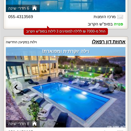
6 חדרי שינה
מרכז הזמנות
055-4313569
פנויה
בסופ"ש הקרוב
החל מ-‏7000 ₪ ללילה למזמינים 3 לילות בסופ"ש הקרוב
אחוזת דון רפאלו
וילות בפקיעין החדשה
וילה יוקרתית ומפוארת!
8 חדרי שינה