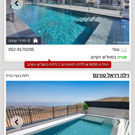
8 חדרי שינה
נטלי
052-9170295
פנויה
בסופ"ש הקרוב
החל מ-‏9000 ₪ ללילה למזמינים 2 לילות בסופ"ש הקרוב
וילה רויאל טווינס
וילות בנוף כנרת