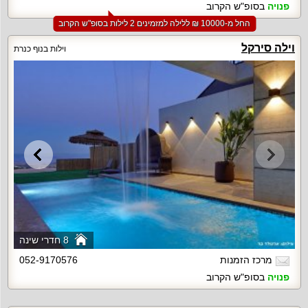
פנויה
בסופ"ש הקרוב
החל מ-‏10000 ₪ ללילה למזמינים 2 לילות בסופ"ש הקרוב
וילה סירקל
וילות בנוף כנרת
8 חדרי שינה
מרכז הזמנות
052-9170576
פנויה
בסופ"ש הקרוב