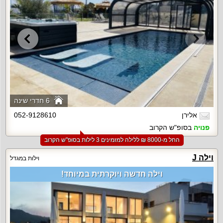
6 חדרי שינה
אלירן
052-9128610
פנויה
בסופ"ש הקרוב
החל מ-‏8000 ₪ ללילה למזמינים 3 לילות בסופ"ש הקרוב
וילה J
וילות במגדל
וילה חדשה ויוקרתית במיוחד!