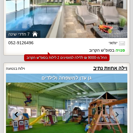
7 חדרי שינה
יוחאי
052-9126496
פנויה
בסופ"ש הקרוב
החל מ-‏9000 ₪ ללילה למזמינים 2 לילות בסופ"ש הקרוב
וילה אחוזת נתיב
וילות בנטועה
גן עדן למשפחה ולילדים