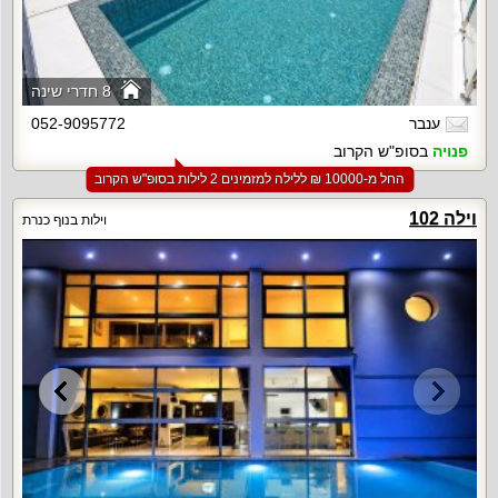
8 חדרי שינה
ענבר
052-9095772
פנויה
בסופ"ש הקרוב
החל מ-‏10000 ₪ ללילה למזמינים 2 לילות בסופ"ש הקרוב
וילה 102
וילות בנוף כנרת