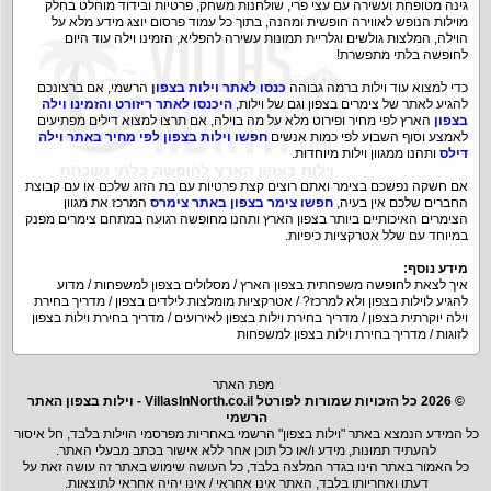
גינה מטופחת ועשירה עם עצי פרי, שולחנות משחק, פרטיות ובידוד מוחלט בחלק
מוילות הנופש לאווירה חופשית ומהנה, בתוך כל עמוד פרסום יוצג מידע מלא על
הוילה, המלצות גולשים וגלריית תמונות עשירה להפליא, הזמינו וילה עוד היום
לחופשה בלתי מתפשרת!
כדי למצוא עוד וילות ברמה גבוהה
כנסו לאתר וילות בצפון
הרשמי, אם ברצונכם
להגיע לאתר של צימרים בצפון וגם של וילות,
היכנסו לאתר ריזורט והזמינו וילה
בצפון
הארץ לפי מחיר ופירוט מלא על מה בוילה, אם תרצו למצוא דילים מפתיעים
לאמצע וסוף השבוע לפי כמות אנשים
חפשו וילות בצפון לפי מחיר באתר וילה
דילס
ותהנו ממגוון וילות מיוחדות.
אם חשקה נפשכם בצימר ואתם רוצים קצת פרטיות עם בת הזוג שלכם או עם קבוצת
החברים שלכם אין בעיה,
חפשו צימר בצפון באתר צימרס
המרכז את מגוון
הצימרים האיכותיים ביותר בצפון הארץ ותהנו מחופשה רגועה במתחם צימרים מפנק
במיוחד עם שלל אטרקציות כיפיות.
מידע נוסף:
איך לצאת לחופשה משפחתית בצפון הארץ
/
מסלולים בצפון למשפחות
/
מדוע
להגיע לוילות בצפון ולא למרכז?
/
אטרקציות מומלצות לילדים בצפון
/
מדריך בחירת
וילה יוקרתית בצפון
/
מדריך בחירת וילות בצפון לאירועים
/
מדריך בחירת וילות בצפון
לזוגות
/
מדריך בחירת וילות בצפון למשפחות
מפת האתר
© 2026 כל הזכויות שמורות לפורטל VillasInNorth.co.il - וילות בצפון האתר
הרשמי
כל המידע הנמצא באתר "וילות בצפון" הרשמי באחריות מפרסמי הוילות בלבד, חל איסור
להעתיד תמונות, מידע ו/או כל תוכן אחר ללא אישור בכתב מבעלי האתר.
כל האמור באתר הינו בגדר המלצה בלבד, כל העושה שימוש באתר זה עושה זאת על
דעתו ואחריותו בלבד, האתר אינו אחראי / אינו יהיה אחראי לתוצאות.