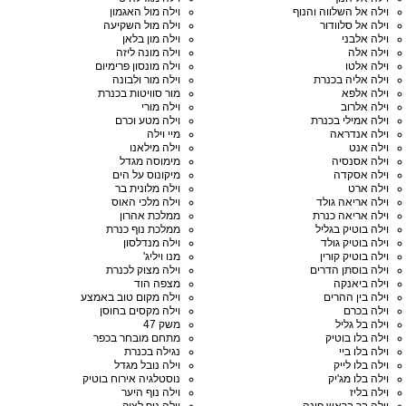
וילה אל השלווה והנוף
וילה מול האגמון
וילה אל סלוודור
וילה מול השקיעה
וילה אלבני
וילה מון בלאן
וילה אלה
וילה מונה ליזה
וילה אלטו
וילה מונסון פרימיום
וילה אליה בכנרת
וילה מור ולבונה
וילה אלפא
מור סוויטות בכנרת
וילה אלרוב
וילה מורי
וילה אמילי בכנרת
וילה מטע וכרם
וילה אנדראה
מיי וילה
וילה אנט
וילה מילאנו
וילה אסנסיה
מימוסה מגדל
וילה אסקדה
מיקונוס על הים
וילה ארט
וילה מלונית בר
וילה אריאה גולד
וילה מלכי האוס
וילה אריאה כנרת
ממלכת אהרון
וילה בוטיק בגליל
ממלכת נוף כנרת
וילה בוטיק גולד
וילה מנדלסון
וילה בוטיק קורין
מנו ויליג'
וילה בוסתן הדרים
וילה מצוק לכנרת
וילה ביאנקה
מצפה הוד
וילה בין ההרים
וילה מקום טוב באמצע
וילה בכרם
וילה מקסים בחוסן
וילה בל גליל
משק 47
וילה בלו בוטיק
מתחם מובחר בכפר
וילה בלו ביי
נגילה בכנרת
וילה בלו לייק
וילה נובל מגדל
וילה בלו מג'יק
נוסטלגיה אירוח בוטיק
וילה בליז
וילה נוף היער