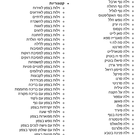
וילה נוף ארבל
קטגוריות
וילה נוף החולה
וילות בצפון לאירוח
וילה נוף לגליל
וילות בצפון לאירועים
וילה נופי האקליפטוס
וילות בצפון לדתיים
וילה נופש הלל
וילות בצפון להשכרה
וילה ניו יורק
וילות בצפון לזוגות
וילה נקסוס
וילות בצפון לחגים
וילה סאן לייט
וילות בצפון לחתונה
וילה סאנרייז ספא
וילות בצפון לימי הולדת
וילה סה לה וי
וילות בצפון ללילה
וילה סורנטו
וילות בצפון למסיבות
וילה סטארלייט
וילות בצפון למסיבת רווקות
וילה סי ויו בוטיק
וילות בצפון למסיבת רווקים
וילה סיאלו בוטיק
וילות בצפון למשפחות
וילה סיזר גרדן
וילות בצפון לפנויים פנויות
וילה סיימון רויאל
וילות בצפון לצילומים
וילה סירקל
וילות בצפון לקבוצות
וילה סרנו
וילות בצפון מבודדות
וילה סרניטי
וילות בצפון עם בריכה
וילה עילית
וילות בצפון עם בריכה מחוממת
וילה על הקצה
וילות בצפון עם בריכה מקורה
וילה עספור
וילות בצפון עם ג'קוזי
וילה פאשן
וילות בצפון עם נוף
וילה פולו
וילות יוקרתיות בצפון
וילה פיורד
וילות לפי שעה
וילה פינה בנוף
וילות מפוארות בצפון
וילה פינסטרה
וילות נופש בצפון
וילה פלואולס
וילות עם גישה לנכים בצפון
וילה פלורנס
וילות עם שולחן סנוקר בצפון
וילה פנינה בטבע
וילות פנויות בצפון