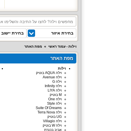
בחירת איזור
בחירת יישוב
וילות - עמוד ראשי
מפת האתר
מפת האתר
וילות
וילה AQUA בוטיק
וילה Avenue
וילה G
וילה Infinity
וילה LIYA
M בוטיק
וילה One
וילה Style
Suite Of Dreams
וילה Terra Nova
UG בוטיק
וילה Villagio
וילה W בוטיק
אביב בכנרת