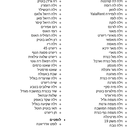
וילה לה קווינטה
רוז גרדן בוטיק
וילה לה רוסה
וילה רוזמרין
וילה לוזאן
וילה רוטשילד
וילה לומיירה YalaRent
וילה רויאל גלאם
וילה לופז
וילה רויאל סאן
וילה לוקה
וילה רויאל קיסר
וילה לורנס
רום אמירים
וילה מאווי
רומי האוס
וילה מאיורי ריזורט
וילה רומיליה האוס
וילה מאסאי
רון וילאג בוטיק
וילה מאסה
וילה ריו
וילה מאר ירכא
ריזורט 45
וילה מארי
ריזורט פסגת הנוף
וילה מול כנרת
ריזורט שלווה עילאית
וילה מול כנרת וארבל
וילה רפאלו דה גוטי
וילה מונסון
וילה שאטו כרמים
וילה מור ותכלת
שאטו פרסטיז'
וילה מורגנה
שבת באצולה
וילה מוריה כנרת
וילה שוויצריה בגליל
וילה מורנה
שייה ריזורט
וילה מיה סקיי
וילה שילובים בטבע
וילה מילגרוס בוטיק
שיר בכנרת במושבה מגדל
וילה מיראדור
שלוות ענהאל
וילה מצפה גליל
וילה שקד באופק
וילה מצפה גרנות
וילה שקיעה בגליל
וילה מצפה המושבה
תאי בוטיק הוטל
וילה מצפה נוף כנרת
תן ריזורט
וילה מרטינלה
לופטים
וילה משק 19
לופט אדריאנה
וילה נובה