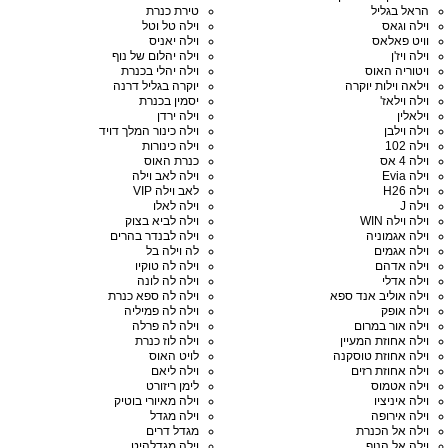
הראל בגליל
טירת כנרת
וילה וגאס
וילה טל וטל
וויט פאלאס
וילה יאניס
וילה ויז'ן
וילה יהלום של נוף
ויטוריה האוס
וילה יהלי בכנרת
וילאה וילות יוקרה
יוקרה בגליל דרנה
וילה וילאז'
יסמין בכנרת
וילאלין
וילה ירדן
וילה וילבן
וילה כינור המלך דויד
וילה 102
וילה כינורות
וילה 4 אס
כנרת האוס
וילה Evia
וילה לאב וילה
וילה H26
לאב וילה VIP
וילה J
וילה לאלו
וילה וילה WIN
וילה לביא בצוק
וילה אגמוניה
וילה לבנדר בהרים
וילה אגמים
לה וילה בל
וילה אדהם
וילה לה טוקיו
וילה אדלי
וילה לה לונה
וילה אוליב אנד ספא
וילה לה ספא כנרת
וילה אופק
וילה לה פמיליה
וילה אור במרום
וילה לה פרלה
וילה אחוזת המעיין
וילה לוז כנרת
וילה אחוזת טוסקנה
לויט האוס
וילה אחוזת רזים
וילה ליאם
וילה אטמוס
לימן ריזורט
וילה איניציו
וילה מאיורי בוטיק
וילה אירופה
וילה מגדל
וילה אל הכנרת
מגדל דרים
וילה אל הנוף
וילה מגדלהיט