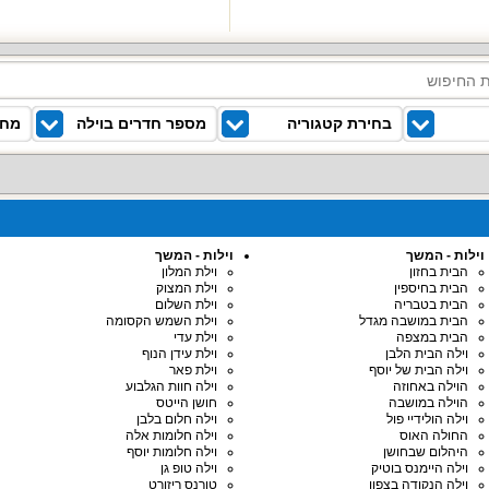
בחירת קטגוריה
מספר חדרים בוילה
מחי
וילות - המשך
וילות - המשך
הבית בחזון
וילת המלון
הבית בחיספין
וילת המצוק
הבית בטבריה
וילת השלום
הבית במושבה מגדל
וילת השמש הקסומה
הבית במצפה
וילת עדי
וילה הבית הלבן
וילת עידן הנוף
וילה הבית של יוסף
וילת פאר
הוילה באחוזה
וילה חוות הגלבוע
הוילה במושבה
חושן הייטס
וילה הולידיי פול
וילה חלום בלבן
החולה האוס
וילה חלומות אלה
היהלום שבחושן
וילה חלומות יוסף
וילה היימנס בוטיק
וילה טופ גן
וילה הנקודה בצפון
טורנס ריזורט