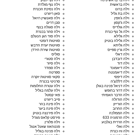
וילה בר בראש פינה
וילה נוף לצוק
וילה בראשית
וילה נוף מולדת
וילה ברונו
וילה נסיכת הכנרת
וילה בת גליל
סאן ריזורט
וילה ג'וזפין
וילה סאנשיין רויאל
וילה ג'קסון
סבן דרים
וילה גולדיס
וילה סגולה בנוף
וילה גל נוף כנרת
וילה סהר בכנרת
וילה גלילא
וילה סוד הגן הנעלם
וילה גלילה בוטיק
סוויטות דומטי
וילה גליתא
סוויטות יערת הדבש
וילה גרין ספייס
סוויטות שירת הירדן
וילה דאלי
סוליס
וילה דובדבן
וילה סטורי
וילה דוד
וילה סיזר
וילה דיאמונד
וילה סמדר
וילה דיאמנטה
ספרטה
וילה דיפסי
סקאי סוויטות יוקרה
וילה דללוצ'ה
סרניטי בכנרת
וילה דניאל פנינה בגולן
וילה עטרת החלומות
וילה דרור בחופש
וילה עלמה בגליל
וילה הדבר האמיתי
פאי קסטל
וילה הודולה
פייב ריזורט
וילה הורייזן
וילה פינה בהר
וילה החרוב
וילה פינה ביער
וילה הממלכה
וילה פירנצה בוטיק
וילה הרמוניה 633
פירסט קלאס מגדל
וילה הררית בגלבוע
וילה פלורין
וילה ואלי
פנטהאוז שאנל אנגל
וילה וויו כנרת
וילה פנינה בגליל