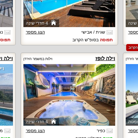
4 חדרי שינה
מספר
שגית / אבישי
הצג מספר
נא
תפוסה
בסופ"ש הקרוב
תפוס
וילה לופז
וילה וי
ר הירדן
וילות במשמר הירדן
וי
6 חדרי שינה
מספר
כפיר
הצג מספר
מא