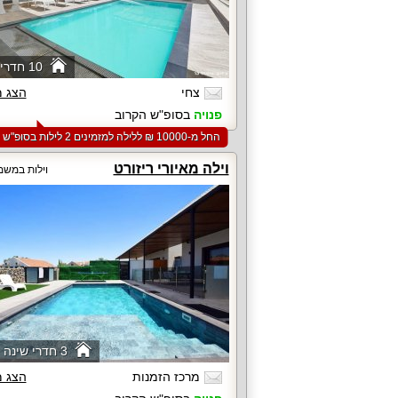
10 חדרי שינה
צחי
הצג 
פנויה
בסופ"ש הקרוב
החל מ-‏10000 ₪ ללילה למזמינים 2 לילות בסופ"ש הקרוב
וילה מאיורי ריזורט
וילות במשמ
3 חדרי שינה ומטה
מרכז הזמנות
הצג 