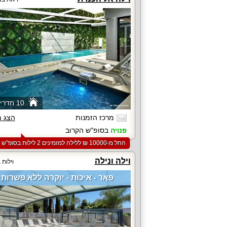
10 חדרי שינה
מרכז הזמנות
הצג 
פנויה
בסופ"ש הקרוב
החל מ-‏10000 ₪ ללילה למזמינים 2 לילות בסופ"ש הקרוב
וילה ונילה
וילות
פאר - איכות - יוקרה ללא פשרות !