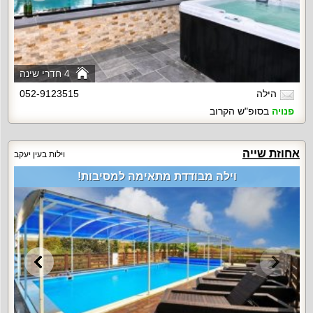
4 חדרי שינה
הילה
052-9123515
פנויה
בסופ"ש הקרוב
אחוזת שייה
וילות בעין יעקב
וילה מבודדת מתאימה למסיבות!