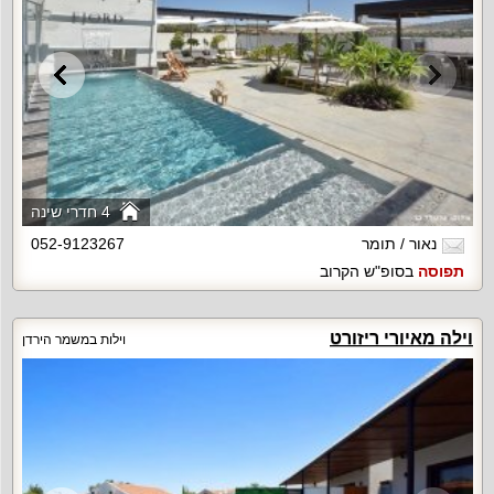
4 חדרי שינה
נאור / תומר
052-9123267
תפוסה
בסופ"ש הקרוב
וילה מאיורי ריזורט
וילות במשמר הירדן