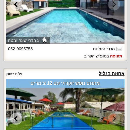
3 חדרי שינה ומטה
מרכז הזמנות
052-9095753
תפוסה
בסופ"ש הקרוב
אחוזה בגליל
וילות בחוסן
מתחם נופש יוקרתי עם 12 צימרים