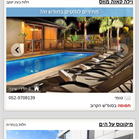
וילה קאזה מוזס
וילות בעין יעקב
מחירים לוהטים בחודש זה!
6 חדרי שינה
טומי
052-9708139
תפוסה
בסופ"ש הקרוב
מיקונוס על הים
וילות בנהריה