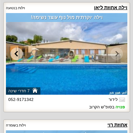
וילה אחוזת ליאן
וילות בנטועה
וילה יוקרתית מול נוף עוצר נשימה!
7 חדרי שינה
לידור
052-9171342
פנויה
בסופ"ש הקרוב
אחוזת רוי
וילות בשומרה