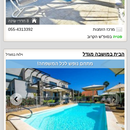
8 חדרי שינה
מרכז הזמנות
055-4313392
פנויה
בסופ"ש הקרוב
הבית במושבה מגדל
וילות במגדל
מתחם נופש לכל המשפחה!