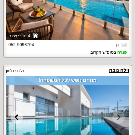
4 חדרי שינה
בן
052-9096704
פנויה
בסופ"ש הקרוב
וילה נובה
וילות בדלתון
מתחם נופש לכל המשפחה!