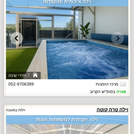
וילה איכותית ומוקפדת!
7 חדרי שינה
מרכז הזמנות
052-9706389
פנויה
בסופ"ש הקרוב
וילה טרה קוטה
וילות במעונה
וילה יוקרתית למשפחות וזוגות