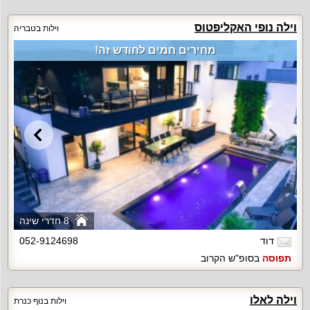
וילה נופי האקליפטוס
וילות בטבריה
מחירים חמים לחודש זה!
8 חדרי שינה
דוד
052-9124698
תפוסה
בסופ"ש הקרוב
וילה לאלו
וילות בנוף כנרת