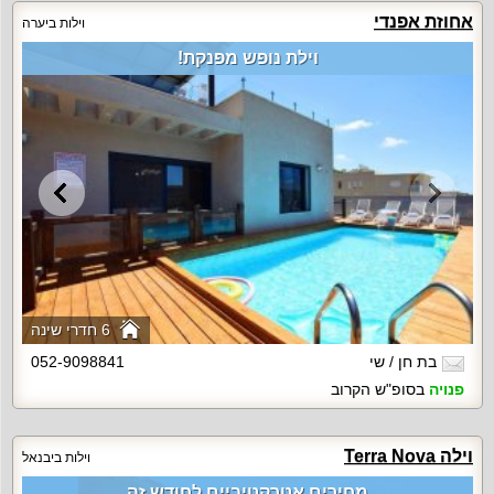
אחוזת אפנדי
וילות ביערה
וילת נופש מפנקת!
6 חדרי שינה
בת חן / שי
052-9098841
פנויה
בסופ"ש הקרוב
וילה Terra Nova
וילות ביבנאל
מחירים אטרקטיביים לחודש זה