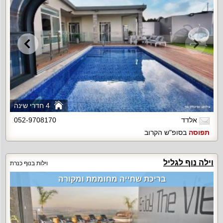
4 חדרי שינה
אלדד
052-9708170
תפוסה
בסופ"ש הקרוב
וילה נוף לגליל
וילות בנוף כנרת
בריכת שחייה מחוממת ומקורה