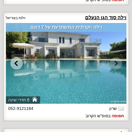
וילה סוד הגן הנעלם
וילות בצוריאל
וילה יוקרתית המשתרעת על 7 דונם
8 חדרי שינה
שרון
052-9121184
תפוסה
בסופ"ש הקרוב