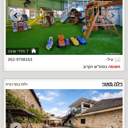
7 חדרי שינה
עילי
052-9708163
תפוסה
בסופ"ש הקרוב
וילה מאווי
וילות בנוף כנרת