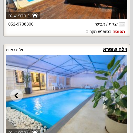
4 חדרי שינה
שגית / אבישי
052-9708300
תפוסה
בסופ"ש הקרוב
וילה שופרא
וילות במנות
6 חדרי שינה