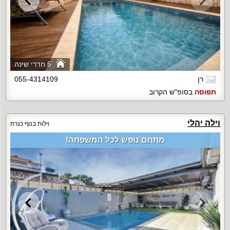
5 חדרי שינה
רן
055-4314109
תפוסה
בסופ"ש הקרוב
וילה יהלי
וילות בנוף כנרת
מתחם נופש לכל המשפחה!