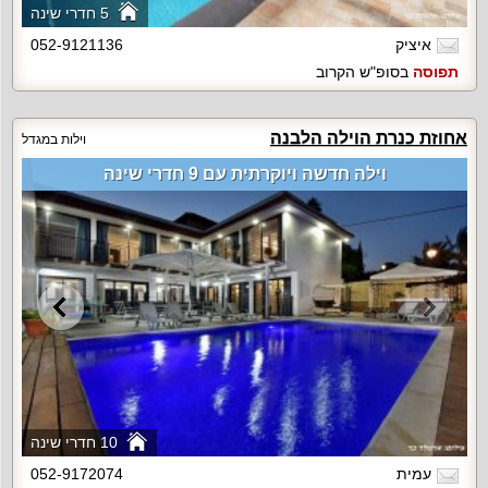
5 חדרי שינה
איציק
052-9121136
תפוסה
בסופ"ש הקרוב
אחוזת כנרת הוילה הלבנה
וילות במגדל
וילה חדשה ויוקרתית עם 9 חדרי שינה
10 חדרי שינה
עמית
052-9172074