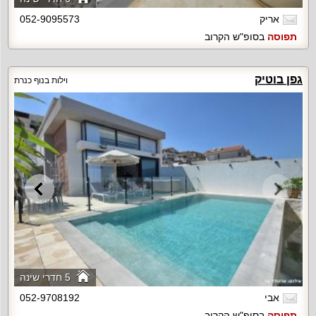
אריק
052-9095573
תפוסה
בסופ"ש הקרוב
גפן בוטיק
וילות בנוף כנרת
5 חדרי שינה
אבי
052-9708192
תפוסה
בסופ"ש הקרוב