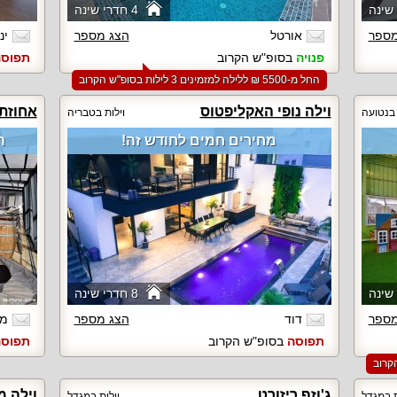
4 חדרי שינה
מספר
אורטל
הצג מספר
ינ
פנויה
בסופ"ש הקרוב
תפוס
החל מ-‏5500 ₪ ללילה למזמינים 3 לילות בסופ"ש הקרוב
וילה נופי האקליפטוס
אחוזת 
 בנטועה
וילות בטבריה
מחירים חמים לחודש זה!
ה
8 חדרי שינה
מספר
דוד
הצג מספר
מר
תפוסה
בסופ"ש הקרוב
תפוס
ג'וזף ריזורט
וילה מ
ת במגדל
וילות במגדל