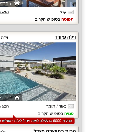
7 חדרי שינה
קמי
הצג 
תפוסה
בסופ"ש הקרוב
וילה פיורד
וילות
4 חדרי שינה
נאור / תומר
הצג 
פנויה
בסופ"ש הקרוב
החל מ-‏6000 ₪ ללילה למזמינים 2 לילות בסופ"ש הקרוב
הבית במושבה מגדל
וילו