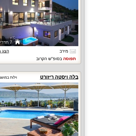
7 חדרי שינה
מירב
הצג 
תפוסה
בסופ"ש הקרוב
בלה ויסטה ריזורט
וילות במוש