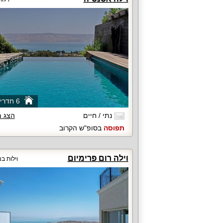
6 חדרי שינה
נתי / חיים
הצג 
תפוסה
בסופ"ש הקרוב
וילה רום פרימיום
וילות בנ