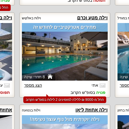
תפוסה
בסופ"ש הקרוב
פנויה
ב
החל מ-‏8500 ₪ ללילה למזמינים 2 לילות ב
וילה מטע וכרם
וילה ב
ת במגדל
וילות באלקוש
מחירים אטרקטיביים לחודש זה
8 חדרי שינה
מספר
אתי
הצג מספר
עמ
פנויה
בסופ"ש הקרוב
תפוס
החל מ-‏9000 ₪ ללילה למזמינים 2 לילות בסופ"ש הקרוב
וילה אחוזת ליאן
אחוזת 
ות בחזון
וילות בנטועה
וילה יוקרתית מול נוף עוצר נשימה!