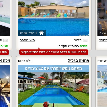
7 חדרי שינה
מספר
לידור
הצג מספר
הי
פנויה
בסופ"ש הקרוב
פנויה
ב
החל מ-‏6000 ₪ ללילה למזמינים 2 לילות בסופ"ש הקרוב
החל מ-‏5000 ₪ ללילה למזמינים 2 לילות ב
אחוזה בגליל
וילה א
בה כנרת
וילות בחוסן
מתחם נופש יוקרתי עם 12 צימרים