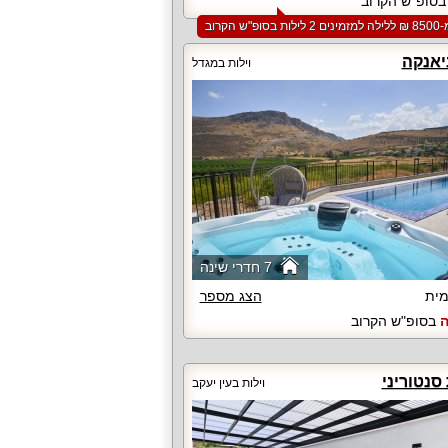
סופ"ש הקרוב
סופ"ש הקרוב
יאנקה
וילות במגדל
7 חדרי שינה
ית
הצג מספר
ה
בסופ"ש הקרוב
סנטוריני
וילות בעין יעקב