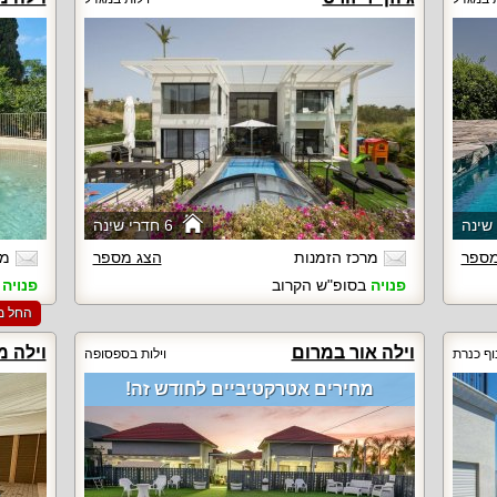
6 חדרי שינה
מספר
מרכז הזמנות
הצג מספר
מא
פנויה
בסופ"ש הקרוב
פנויה
ב
החל מ-‏7500 ₪ ללילה למזמינים 2 לילות ב
וילה אור במרום
וילה מ
וף כנרת
וילות בספסופה
מחירים אטרקטיביים לחודש זה!