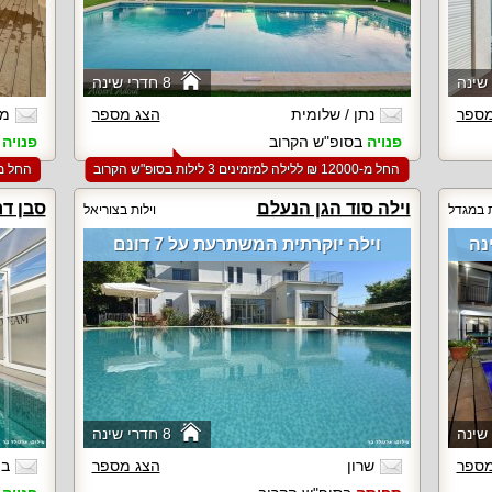
8 חדרי שינה
מספר
נתן / שלומית
הצג מספר
מנ
פנויה
בסופ"ש הקרוב
פנויה
ב
החל מ-‏12000 ₪ ללילה למזמינים 3 לילות בסופ"ש הקרוב
החל מ-‏5500 ₪ ללילה למזמינים 2 לילות ב
וילה סוד הגן הנעלם
סבן דר
ת במגדל
וילות בצוריאל
וילה יוקרתית המשתרעת על 7 דונם
8 חדרי שינה
מספר
שרון
הצג מספר
בת