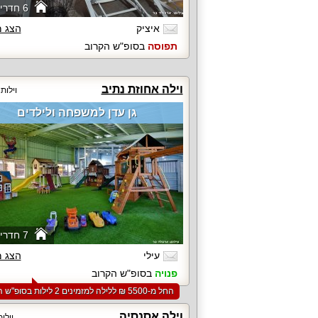
6 חדרי שינה
איציק
הצג 
תפוסה
בסופ"ש הקרוב
וילה אחוזת נתיב
וילות
גן עדן למשפחה ולילדים
7 חדרי שינה
עילי
הצג 
פנויה
בסופ"ש הקרוב
החל מ-‏5500 ₪ ללילה למזמינים 2 לילות בסופ"ש הקרוב
וילה אסנסיה
וילו