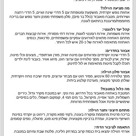
מה מציעה הוילה
?
אחוזת נופש יוקרתית, מושקעת ומטופחת עם 5 חדרי שינה זוגיים, 5 חדרי רחצה
ושירותים, מטבח מאובזר (כולל בר מים), סלון משפחתי מפנק וחצר נופש עם בריכה
מחוממת/מרעננת בהתאם לעונה.
קהל יעד רלוונטי
:
אירוח משפחות, אירוח רומנטי לזוגות, אירוח דתי מסורתי, אירוח קבוצות חברים.
מתחם האחוזה מתאים לאירועים עסקיים ומשפחתיים, סדנאות, כנסים
האחוזה מתאימה לאירוח של כ-20 איש לכל היותר.
אבזור בחדרים
:
5 חדרי שינה יוקרתיים ומרווחים עם מיטה זוגית, מזרן אורתופדי,, מצעים וכלי מיטה,
שידות, ארון לבגדים, מסך טלוויזיה עם ערוצי הוט, מיזוג אוויר. בעבור לינת ילדים
תוכלו לקבל מיטות מתאימות או לול לתינוק.
אבזור סלון הוילה
:
מסך טלוויזיה 60 אינטש, ממיר הוט עם מבחר ערוצים, פינת ישיבה נוחה ויוקרתית,
שולחן סנוקר מקצועי, מערכת קולנוע ביתית.
מה כלול במטבח
?
המטבח באחוזה מאובזר בכל הדרוש, נוח ונקי. יש במטבח מקרר גדול, כיריים
חשמליות, תנור אפייה, מיקרוגל, בר מים תמי 4, קומקום חשמלי, כלים בסיסיים
שימושיים ופינת אוכל משפחתית מרווחת.
מתחם חיצוני וחצר הוילה
:
בריכה פרטית מחוממת ומקורה בעונה, ג'קוזי ספא מקורה, ריהוט גן יוקרתי בפינות
השיזוף והישיבה, עמדת ברביקיו מקצועית, שולחן פינג פונג, פרגולה, נופים קסומים.
התאמה לציבור הדתי
:
אורחי הווילה ימצאו בית כנסת קרוב במרחק הליכה, פלטת שבת ומיחם במטבח.