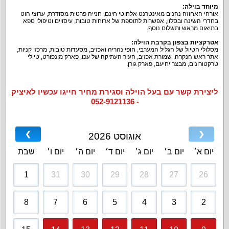
מיוחד בוילה
:
אורחי האחוזה נהנים מאינטרנט אלחוטי חינם, חנייה פרטית מסודרת, ערוצי הוט
בחדרי השינה ובסלון, אפשרות לתוספת של ארוחות טובות, עיסויים וטיפולי ספא
בתיאום מראש ותשלום נוסף.
אטרקציות בצפון בקרבת הוילה
:
מסלולי הטיול של הגליל המערבי, חופי נהריה ואכזיב, מסעדות טובות, מרכזי קניות,
אתר ראש הנקרה, שמורת אכזיב, העיר העתיקה של עכו, פארק מונפורט, טיולי
טרקטורונים, מבצר יחיעם, פארק גורן.
ליצירת קשר עם בעל הוילה וסגירת מחיר חייגו עכשיו לאיציק
- 052-9121136
❯
❮
אוגוסט 2026
יום א׳
יום ב׳
יום ג׳
יום ד׳
יום ה׳
יום ו׳
שבת
1
31
30
29
28
27
26
8
7
6
5
4
3
2