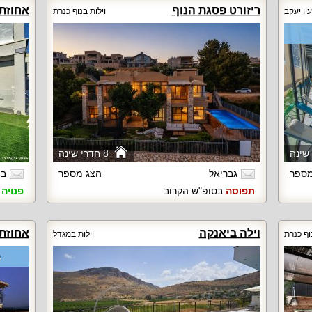
ריזורט פסגת הנוף
אחוזת 
עין יעקב
וילות בנוף כנרת
8 חדרי שינה
מספר
גבריאל
הצג מספר
בת
תפוסה
בסופ"ש הקרוב
פנויה
ב
וילה ביאנקה
אחוזת
וף כנרת
וילות במגדל
ב