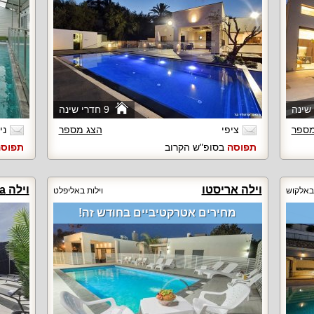
9 חדרי שינה
מספר
ציפי
הצג מספר
ני
תפוסה
בסופ"ש הקרוב
תפוס
וילה אריסטו
וילה Evia
 באלקוש
וילות באליפלט
מחירים אטרקטיביים בחודש זה!