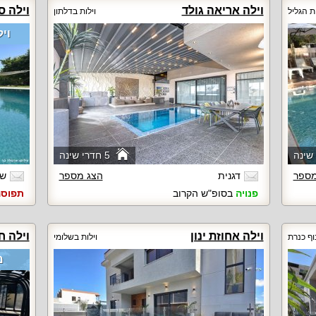
וילה אריאה גולד
וילה ס
ות הגליל
וילות בדלתון
ויל
5 חדרי שינה
מספר
דגנית
הצג מספר
שר
פנויה
בסופ"ש הקרוב
תפוס
וילה אחוזת ינון
וילה ח
וף כנרת
וילות בשלומי
מ