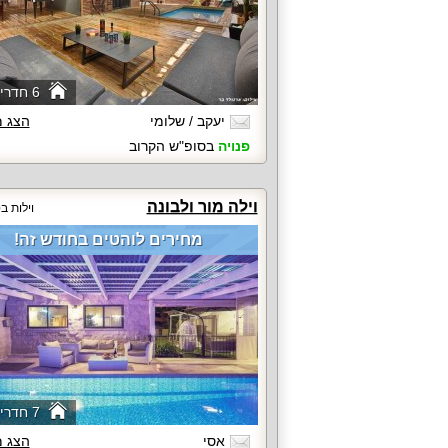
6 חדרי שינה
יעקב / שלומי
הצג 
פנויה
בסופ"ש הקרוב
וילה מור ולבונה
וילות 
מחירים לוהטים בחודש זה!
7 חדרי שינה
אסי
הצג 