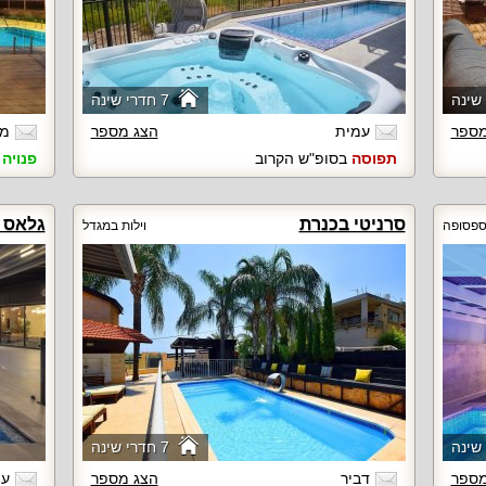
7 חדרי שינה
מספר
עמית
הצג מספר
מר
תפוסה
בסופ"ש הקרוב
פנויה
ב
סרניטי בכנרת
גלאס 
בספסופה
וילות במגדל
7 חדרי שינה
מספר
דביר
הצג מספר
עו