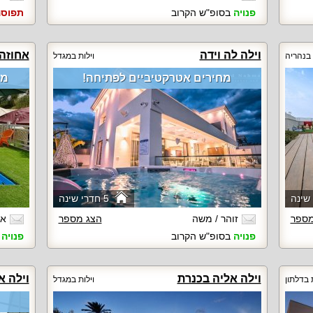
פנויה
בסופ"ש הקרוב
תפוס
וילה לה וידה
אחוזה 
 בנהריה
וילות במגדל
מחירים אטרקטיביים לפתיחה!
מתח
5 חדרי שינה
מספר
זוהר / משה
הצג מספר
או
פנויה
בסופ"ש הקרוב
פנויה
ב
וילה אליה בכנרת
וילה א
ת בדלתון
וילות במגדל