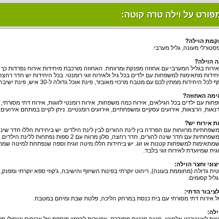
פורט על וילה טרה קוטה:
קמת הוילה
?
סטורלי מעונה, גליל מערבי.
 הוילה
?
ירוח בגליל המערבי עם אחוזה מפנקת ומרווחת. האחוזה מורכבת מיחידות אירוח נפרדות כך 
חידות מתאימות למשפחות עם ילדים בכל גיל ולאירוח זוגי רומנטי. בכל היחידות יש חדר רחצה
כל היחידות ממתין לכם עם מטבח מרכזי מאובזר, פינת אוכל גדולה ל-30 איש, פינת ישיבה מרווחת.
ימה האחוזה
?
חות עם ילדים בכל הגילאים, אירוח כמה משפחות, אירוח רומנטי לזוגות, אירוח דתי מסורתי, 
נאות, הרצאות, אירועים עסקיים ומשפחתיים, אירועים רומנטיים. ניתן לקיים במתחם אירועים 
ות אירוח יש
?
וני וחצר הוילה
:
ית גדולה (מחוממת בעונה), ריהוט יוקרתי בפינות השיזוף והישיבה, ג'קוזי ספא יוקרתי ומפנק,
 גליל קסומים.
ציבור הדתי
:
ל אירוח דתי מסורתי עם בית כנסת במרחק הליכה, פלטת שבת ומיחם במטבח.
ילה
: