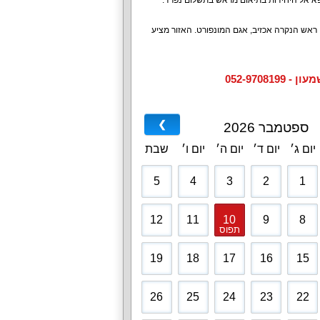
ספא אל היחידות בתיאום מראש בתשלום נפרד.
, ראש הנקרה אכזיב, אגם המונפורט. האזור מציע
052-970
❯
ספטמבר 2026
יום ג׳
יום ד׳
יום ה׳
יום ו׳
שבת
5
4
3
2
1
12
11
10
9
8
תפוס
19
18
17
16
15
26
25
24
23
22