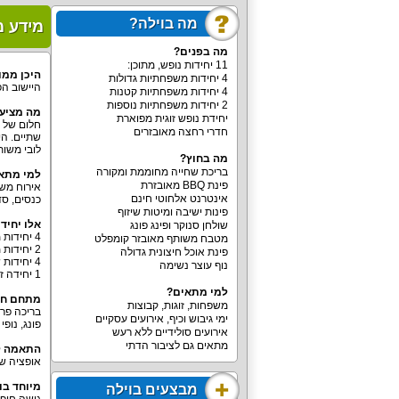
מה בוילה?
מידע מ
מה בפנים?
11 יחידות נופש, מתוכן:
היכן ממו
4 יחידות משפחתיות גדולות
היישוב הפ
4 יחידות משפחתיות קטנות
2 יחידות משפחתיות נוספות
מה מציעה
יחידת נופש זוגית מפוארת
חלום של א
חדרי רחצה מאובזרים
שתיים. הי
לובי משותף ל
מה בחוץ?
בריכת שחייה מחוממת ומקורה
למי מתא
פינת BBQ מאובזרת
אירוח משפ
אינטרנט אלחוטי חינם
כנסים, סד
פינות ישיבה ומיטות שיזוף
אלו יחיד
שולחן סנוקר ופינג פונג
4 יחידות משפחתיות מרווחות עם הפרדה בין לינת ההורים לבין לינת הילדים. יש ביחידות הללו חדר שינה זוגי, חדר שינה לילדים, חדר רחצה, סלון מרווח.
מטבח משותף מאובזר קומפלט
2 יחידות משפחתיות עם חדר שינה להורים, חדר רחצה, סלון מרווח עם 2 ספות נפתחות ללינת הילדים.
פינת אוכל חיצונית גדולה
4 יחידות שמתאימות למשפחות קטנות או זוג. יש ביחידות הללו מיטה זוגית וספה שנפתחת למיטה שמתאימה ל-2 ילדים.
נוף עוצר נשימה
1 יחידה זוגית שמיועדת לאירוח זוגי בלבד.
למי מתאים?
מתחם חיצ
משפחות, זוגות, קבוצות
בריכה פרט
ימי גיבוש וכיף, אירועים עסקיים
פונג, נופי
אירועים סולידיים ללא רעש
מתאים גם לציבור הדתי
התאמה ל
אופציה ש
מיוחד בו
מבצעים בוילה