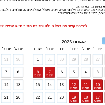
ית לאינטרנט אלחוטי, חנייה פרטית מסודרת, אפשרות להזמין תוספת של ארוחות וטיפולי 
 בצפון בקרבת הוילה
:
ה מהיישוב תביא אתכם אל חופי נהריה ואכזיב, מסלולי הטיול היפים של נחל כזיב, נחל בצת
בות, מרכזי קניות, טיולי טרקטורונים ועוד.
ליצירת קשר עם בעל הוילה וסגירת מחיר חייגו עכשיו לשמעון - 8199
אוגוסט 2026
יום ב׳
יום ג׳
יום ד׳
יום ה׳
יום ו׳
שבת
יום א׳
יום ב׳
31
30
1
31
30
29
28
27
7
6
8
7
6
5
4
3
תפוס
תפוס
14
13
15
14
13
12
11
10
תפוס
תפוס
תפוס
21
20
22
21
20
19
18
17
תפוס
תפוס
תפוס