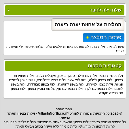
שלח וילה לחבר
המלצות על אחוזת יערה ביערה
פרסם המלצה
שימו לב! אתר וילות בצפון לא מפרסם ביקורות גולשים אלא המלצות שאושרו ע"י המערכת
בלבד!
קטגוריות נוספות
וילות פנויות בצפון
,
וילות עם שולחן סנוקר בצפון
,
מקבלים כלבים
,
וילות מפוארות
בצפון
,
וילות בצפון ללילה
,
וילות לפי שעה
,
וילות בצפון לצילומים
,
וילות בצפון לפנויים
פנויות
,
וילות בצפון לאירוח
,
וילות בצפון לחתונה
,
וילות בצפון מבודדות
,
וילות בצפון
לחגים
,
וילות בצפון עם ג'קוזי
,
וילות בצפון עם נוף
,
מלונות בוטיק בצפון
,
וילות בצפון
עם בריכה מקורה
מפת האתר
© 2026 כל הזכויות שמורות לפורטל VillasInNorth.co.il - וילות בצפון האתר
הרשמי
כל המידע הנמצא באתר "וילות בצפון" הרשמי באחריות מפרסמי הוילות בלבד, חל איסור
להעתיד תמונות, מידע ו/או כל תוכן אחר ללא אישור בכתב מבעלי האתר.