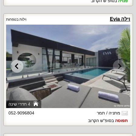
פנויה
בסופ"ש הקרוב
וילה Evia
וילות בטפחות
4 חדרי שינה
מתניה / תמר
052-9096804
תפוסה
בסופ"ש הקרוב