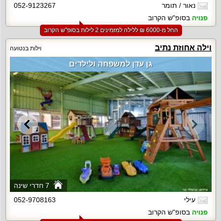
נאור / תומר
052-9123267
פנויה
בסופ"ש הקרוב
החל מ-‏6000 ₪ ללילה למזמינים 2 לילות בסופ"ש הקרוב
וילה אחוזת נתיב
וילות בנטועה
גן עדן למשפחה ולילדים
7 חדרי שינה
עילי
052-9708163
פנויה
בסופ"ש הקרוב