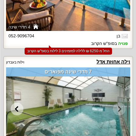
4 חדרי שינה
בן
052-9096704
פנויה
בסופ"ש הקרוב
החל מ-‏6250 ₪ ללילה למזמינים 3 לילות בסופ"ש הקרוב
וילה אחוזת אדל
וילות בעבדון
7 חדרי שינה מפוארים