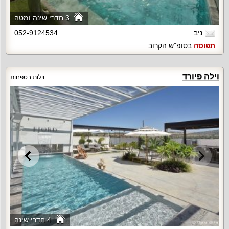
3 חדרי שינה ומטה
ניב
052-9124534
תפוסה
בסופ"ש הקרוב
וילה פיורד
וילות בטפחות
4 חדרי שינה