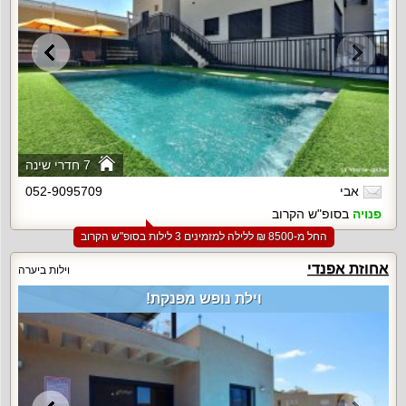
7 חדרי שינה
אבי
052-9095709
פנויה
בסופ"ש הקרוב
החל מ-‏8500 ₪ ללילה למזמינים 3 לילות בסופ"ש הקרוב
אחוזת אפנדי
וילות ביערה
וילת נופש מפנקת!