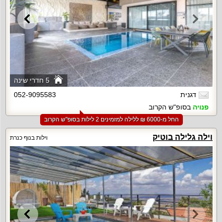
5 חדרי שינה
דגנית
052-9095583
פנויה
בסופ"ש הקרוב
החל מ-‏6000 ₪ ללילה למזמינים 2 לילות בסופ"ש הקרוב
וילה גלילה בוטיק
וילות בנוף כנרת