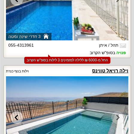
3 חדרי שינה ומטה
תהל / איתן
055-4313961
פנויה
בסופ"ש הקרוב
החל מ-‏6000 ₪ ללילה למזמינים 3 לילות בסופ"ש הקרוב
וילה רויאל טווינס
וילות בנוף כנרת