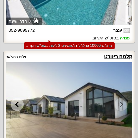
8 חדרי שינה
ענבר
052-9095772
פנויה
בסופ"ש הקרוב
החל מ-‏10000 ₪ ללילה למזמינים 2 לילות בסופ"ש הקרוב
קלמה ריזורט
וילות במע'אר