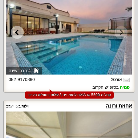
4 חדרי שינה
אורטל
052-9170860
פנויה
בסופ"ש הקרוב
החל מ-‏5500 ₪ ללילה למזמינים 3 לילות בסופ"ש הקרוב
אחוזת ורונה
וילות בעין יעקב