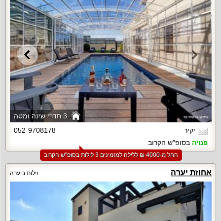
3 חדרי שינה ומטה
יקיר
052-9708178
פנויה
בסופ"ש הקרוב
החל מ-‏4000 ₪ ללילה למזמינים 3 לילות בסופ"ש הקרוב
אחוזת יערה
וילות ביערה