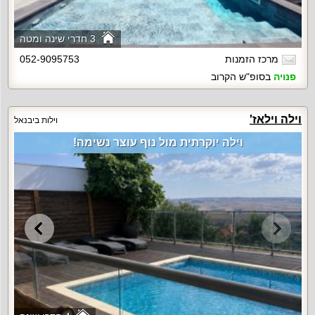
3 חדרי שינה ומטה
מרכז הזמנות
052-9095753
פנויה
בסופ"ש הקרוב
וילה וילאז'
וילות ביבנאל
וילה יוקרתית מול נוף עוצר נשימה!