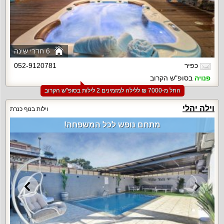
6 חדרי שינה
כפיר
052-9120781
פנויה
בסופ"ש הקרוב
החל מ-‏7000 ₪ ללילה למזמינים 2 לילות בסופ"ש הקרוב
וילה יהלי
וילות בנוף כנרת
מתחם נופש לכל המשפחה!