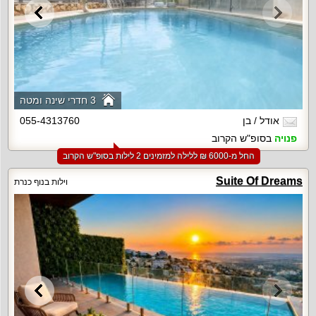
3 חדרי שינה ומטה
אודל / בן
055-4313760
פנויה
בסופ"ש הקרוב
החל מ-‏6000 ₪ ללילה למזמינים 2 לילות בסופ"ש הקרוב
Suite Of Dreams
וילות בנוף כנרת