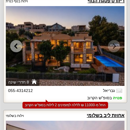
ריזורט פסגת הנוף
וילות בנוף כנרת
8 חדרי שינה
גבריאל
055-4314212
פנויה
בסופ"ש הקרוב
החל מ-‏11000 ₪ ללילה למזמינים 2 לילות בסופ"ש הקרוב
אחוזת ליב בשלומי
וילות בשלומי