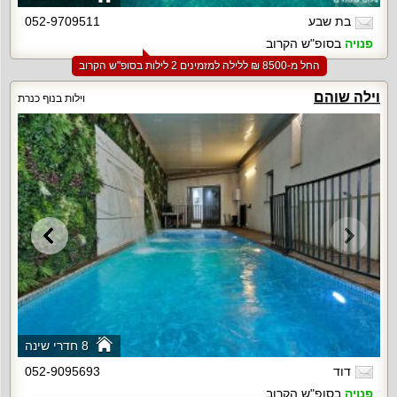
בת שבע
052-9709511
פנויה
בסופ"ש הקרוב
החל מ-‏8500 ₪ ללילה למזמינים 2 לילות בסופ"ש הקרוב
וילה שוהם
וילות בנוף כנרת
8 חדרי שינה
דוד
052-9095693
פנויה
בסופ"ש הקרוב