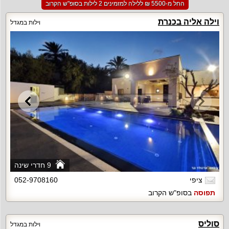
החל מ-‏5500 ₪ ללילה למזמינים 2 לילות בסופ"ש הקרוב
וילה אליה בכנרת
וילות במגדל
9 חדרי שינה
ציפי
052-9708160
תפוסה
בסופ"ש הקרוב
סוליס
וילות במגדל