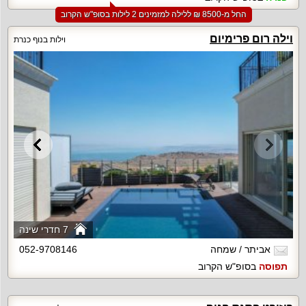
החל מ-‏8500 ₪ ללילה למזמינים 2 לילות בסופ"ש הקרוב
וילה רום פרימיום
וילות בנוף כנרת
7 חדרי שינה
אביתר / שמחה
052-9708146
תפוסה
בסופ"ש הקרוב