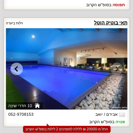
תפוסה
בסופ"ש הקרוב
תאי בוטיק הוטל
וילות ביערה
10 חדרי שינה
אבירם / יואב
052-9708153
פנויה
בסופ"ש הקרוב
החל מ-‏20000 ₪ ללילה למזמינים 2 לילות בסופ"ש הקרוב