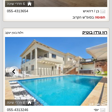
6 חדרי שינה
בן / דהאיש
055-4313654
תפוסה
בסופ"ש הקרוב
רוז גרדן בוטיק
וילות בעין יעקב
8 חדרי שינה
יוסי
055-4313246