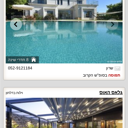
8 חדרי שינה
שרון
052-9121184
תפוסה
בסופ"ש הקרוב
גלאס האוס
וילות בדלתון