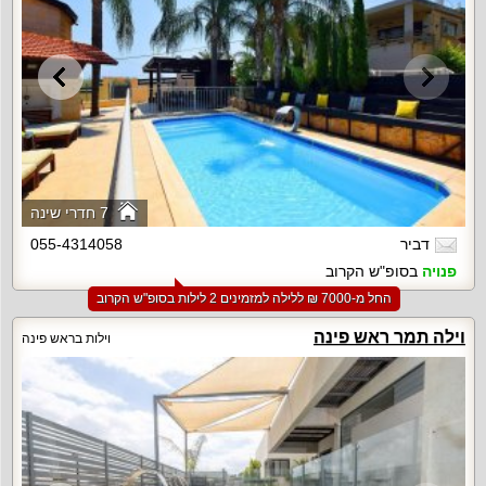
7 חדרי שינה
דביר
055-4314058
פנויה
בסופ"ש הקרוב
החל מ-‏7000 ₪ ללילה למזמינים 2 לילות בסופ"ש הקרוב
וילה תמר ראש פינה
וילות בראש פינה