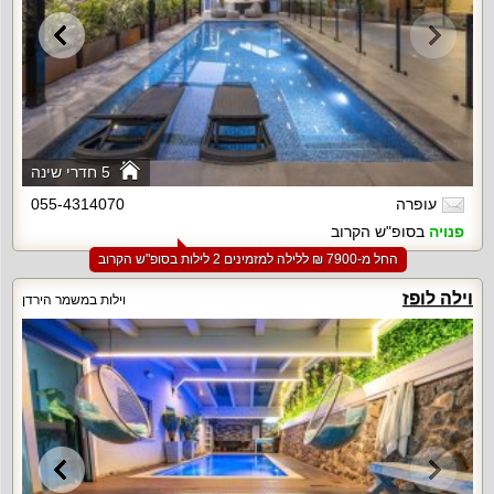
5 חדרי שינה
עופרה
055-4314070
פנויה
בסופ"ש הקרוב
החל מ-‏7900 ₪ ללילה למזמינים 2 לילות בסופ"ש הקרוב
וילה לופז
וילות במשמר הירדן