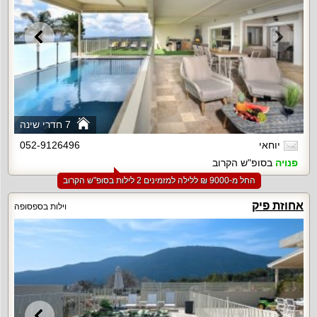
7 חדרי שינה
יוחאי
052-9126496
פנויה
בסופ"ש הקרוב
החל מ-‏9000 ₪ ללילה למזמינים 2 לילות בסופ"ש הקרוב
אחוזת פיק
וילות בספסופה