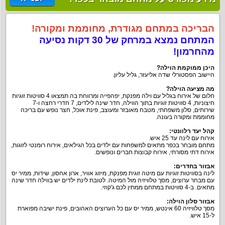
הבריכה במתחם מגודרת, מחוממת ומקורה!
המתחם נמצא במרחק של 30 דקות נסיעה
מהחרמון!
היכן ממוקמת הוילה
?
היישוב הפסטורלי שדה אליעזר, גליל עליון.
מה מציעה הוילה
?
חלום של אירוח בגליל עם וילה מפנקת, יפהפייה ומרווחת בה תמצאו 4 סוויטות זוגיות
חיצוניות, 4 סוויטות זוגיות בתוך הווילה, חדר שינה לילדים, 7 חדרי רחצה ו-7
שירותים, סלון משפחתי, מטבח מאובזר ומעוצב, פינת אוכל, חצר נופש עם בריכה
מחוממת ומקורה בעונה.
קהל יעד רלוונטי
:
אירוח עם לינה עד 25 איש.
מתחם מובחר בכפר מתאים למשפחות עם ילדים בכל הגילאים, אירוח רומנטי לזוגות,
אירוח דתי מסורתי, אירוח קבוצות חברים ונופשים.
אבזור בחדרים
:
לינה בסוויטות זוגיות עם מיטה זוגית מפנקת, מיזוג אוויר, ארון אחסון, שידות, ממיר יס
עם מבחר ערוצים, מסך טלוויזיה מול המיטה. לטובת לינת ילדים יש בווילה חדר שינה
מתאים. ב-4 סוויטות במתחם ממתין לכם ג'קוזי.
אבזור סלון הוילה
:
מסך טלוויזיה 60 אינטש, ממיר יס עם כל הערוצים האהובים, פינת ישיבה מפוארת
ל-15 איש.