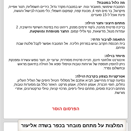
מה כלול במטבח
?
המטבח שימושי, מאובזר ונוח. יש במטבח מקרר גדול, כיריים חשמליות, תנור אפייה,
מיקרוגל, בר מים תמי 4, מכונת קפה, קומקום חשמלי, כלי מטבח לבישול והגשה,
פינת אוכל ל-15 סועדים.
מתחם חיצוני וחצר הוילה
:
בריכה פרטית מהנה, ג'קוזי זרמים מפנק, ריהוט נוח בפינות השיזוף והישיבה, 2
עמדות מנגל, מדשאות, נוף גלילי קסום.
החצר מטופחת ומושקעת
.
התאמה לציבור הדתי
:
בית הכנסת הקרוב נגיש במרחק הליכה. אל המטבח אפשר לקבל פלטת שבת
ומיחם.
מיוחד בוילה
:
אינטרנט אלחוטי חינם, חנייה פרטית מסודרת, ערוצי יס, חצר נופש עשירה ומפנקת.
ניתן להזמין תוספת של ארוחות טובות וטיפולי ספא אל הווילה בתיאום מראש
ובתשלום נפרד.
אטרקציות בצפון בקרבת הוילה
:
נסיעה קצרה מהיישוב תביא אתכם אל מסלולי הטיול היפים של הגליל העליון,
נחלים, חופי הכנרת, אגמון החולה, אגמון מרקט. האזור כולל גם מסעדות טובות,
מתחם רכיבת סוסים, מתחם טיולי ג'יפים, מרכזי קניות, טיולי טרקטורונים, אתרי
מורשת.
הפרסום הוסר
המלצות על מתחם מובחר בכפר בשדה אליעזר