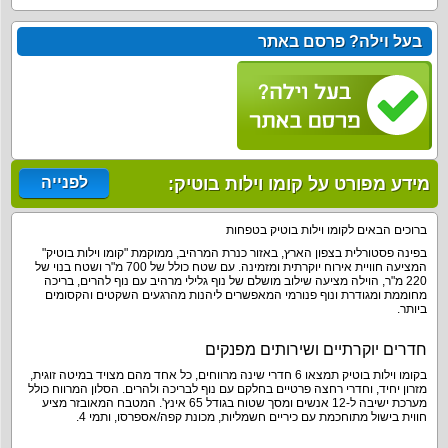
בעל וילה? פרסם באתר
מידע מפורט על קומו וילות בוטיק:
לפנייה
ברוכים הבאים לקומו וילות בוטיק בטפחות
בפינה פסטורלית בצפון הארץ, באזור כנרת המרהיב, ממוקמת "קומו וילות בוטיק"
המציעה חוויית אירוח יוקרתית ומזמינה. עם שטח כולל של 700 מ"ר ושטח בנוי של
220 מ"ר, הוילה מציעה שילוב מושלם של נוף גלילי מרהיב עם נוף להרים, בריכה
מחוממת ומגודרת ונוף פנורמי המאפשרים ליהנות מהרגעים השקטים והקסומים
ביותר.
חדרים יוקרתיים ושירותים מפנקים
בקומו וילות בוטיק תמצאו 6 חדרי שינה מרווחים, כל אחד מהם מצויד במיטה זוגית,
מזרון יחיד, וחדרי רחצה פרטיים בחלקם עם נוף לבריכה ולהרים. הסלון המרווח כולל
מערכת ישיבה ל-12 אנשים ומסך שטוח בגודל 65 אינץ'. המטבח המאובזר מציע
חווית בישול מתוחכמת עם כיריים חשמליות, מכונת קפה/אספרסו, ותמי 4.