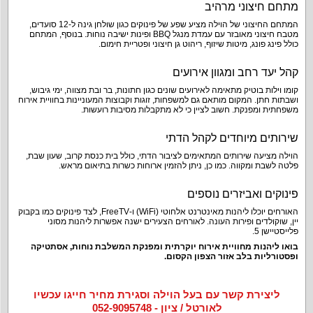
מתחם חיצוני מרהיב
המתחם החיצוני של הוילה מציע שפע של פינוקים כגון שולחן גינה ל-12 סועדים,
מטבח חיצוני מאובזר עם עמדת מנגל BBQ ופינות ישיבה נוחות. בנוסף, המתחם
כולל פינג פונג, מיטות שיזוף, ריהוט גן חיצוני ופטריית חימום.
קהל יעד רחב ומגוון אירועים
קומו וילות בוטיק מתאימה לאירועים שונים כגון חתונות, בר ובת מצווה, ימי גיבוש,
ושבתות חתן. המקום מותאם גם למשפחות, זוגות וקבוצות המעוניינות בחוויית אירוח
משפחתית ומפנקת. חשוב לציין כי לא מתקבלות מסיבות רועשות.
שירותים מיוחדים לקהל הדתי
הוילה מציעה שירותים המתאימים לציבור הדתי, כולל בית כנסת קרוב, שעון שבת,
פלטה לשבת ומקווה. כמו כן, ניתן להזמין ארוחות כשרות בתיאום מראש.
פינוקים ואביזרים נוספים
האורחים יוכלו ליהנות מאינטרנט אלחוטי (WiFi) ו-FreeTV, לצד פינוקים כמו בקבוק
יין, שוקולדים ופירות העונה. לאורחים הצעירים ישנה אפשרות ליהנות מסוני
פלייסטיישן 5.
בואו ליהנות מחוויית אירוח יוקרתית ומפנקת המשלבת נוחות, אסתטיקה
ופסטורליות בלב אזור הצפון הקסום.
ליצירת קשר עם בעל הוילה וסגירת מחיר חייגו עכשיו
לאורטל / ציון - 052-9095748