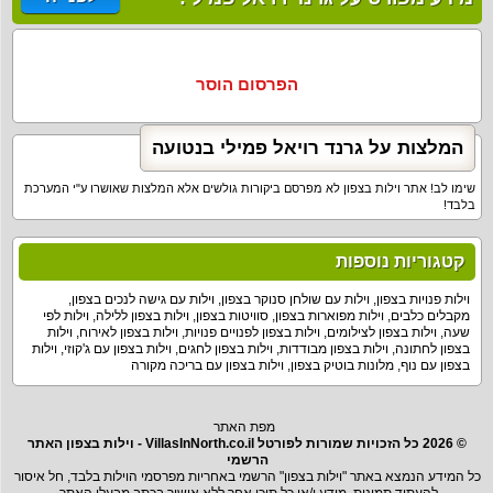
הפרסום הוסר
המלצות על גרנד רויאל פמילי בנטועה
שימו לב! אתר וילות בצפון לא מפרסם ביקורות גולשים אלא המלצות שאושרו ע"י המערכת
בלבד!
קטגוריות נוספות
וילות פנויות בצפון
,
וילות עם שולחן סנוקר בצפון
,
וילות עם גישה לנכים בצפון
,
מקבלים כלבים
,
וילות מפוארות בצפון
,
סוויטות בצפון
,
וילות בצפון ללילה
,
וילות לפי
שעה
,
וילות בצפון לצילומים
,
וילות בצפון לפנויים פנויות
,
וילות בצפון לאירוח
,
וילות
בצפון לחתונה
,
וילות בצפון מבודדות
,
וילות בצפון לחגים
,
וילות בצפון עם ג'קוזי
,
וילות
בצפון עם נוף
,
מלונות בוטיק בצפון
,
וילות בצפון עם בריכה מקורה
מפת האתר
© 2026 כל הזכויות שמורות לפורטל VillasInNorth.co.il - וילות בצפון האתר
הרשמי
כל המידע הנמצא באתר "וילות בצפון" הרשמי באחריות מפרסמי הוילות בלבד, חל איסור