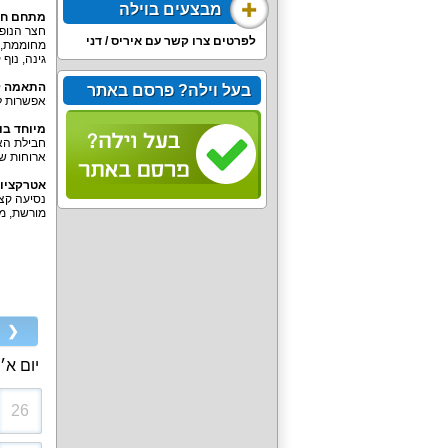
מבצעים בוילה
מתחם חיצ
לפרטים צרו קשר עם איריס / דני
גינה, נוף
התאמה ל
בעל וילה? פרסם באתר
אפשרות לא
מיוחד בו
חבילת האי
ארוחות ש
אטרקציות
נסיעה קצר
מורשת, מת
❮
יום א׳
26