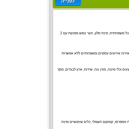
לפנייה
אירוח VIP ברמה גבוהה עם 10 חדרי שינה, 12 חדרי רחצה ועוד 2 שירותים, מטבח מאובזר עם פינת אוכל משפחתית, פינת סלון, חצר נופש מפנקת עם 2
, אירוח אירועים עסקיים ומשפחתיים ללא אפשרות
 החדרים מיטות נוחות, מצעים וכלי מיטה, מזרן נוח, שידות, ארון לבגדים, מסך
ת אספרסו, קומקום חשמלי, כלים שימושיים ופינת