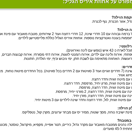
פורט על אחוזת איריס הגליל:
קמת הוילה?
דל, אזור הכנרת, נוף לכנרת.
 הוילה?
וממות בעונה ואטרקציות נוספות. אחוזת איריס הגליל כוללת פלייסטיישן לילדים.
לוונטי:
 איש (נופש עם לינה ואירועים).
חתי, אירוח ולינה עם ילדים, אירוח רומנטי לזוגות, אירוח דתי מסורתי, אירוח קבוצות חברים
ועשות. האחוזה מתאימה גם לשבת חתן, ימי גיבוש וכיף, ימי הולדת, חתונות.
דרים:
13 חדרי שינה (7 חדרים זוגיים ועוד 3 סוויטות עם 2 חדרים בכל סוויטה). בכל
יזוג אוויר.
עם מיטה זוגית וחדר רחצה.
עם מיטה זוגית, מרזן יחיד, מרפסת, חדר רחצה.
 עם מיטה זוגית, חדר רחצה, מרפסת.
ן הוילה:
פינת ישיבה נוחה, מסך שטוח, ממיר יס עם מבחר ערוצים, מקרן קול, נטפליקס.
 במטבח?
ילה נהנים ממטבח מאובזר עם מקרר גדול, כיריים, תנור אפייה, מקפיא, מיקרוגל, טוסטר, מכונ
ל-45 סועדים.