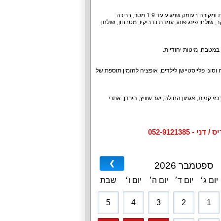
חצר הנופש היא המקום בו מבלים אורחי הווילה את רוב זמנם. יש בחצר בריכה פרטית מחוממת, מגודרת ומקורה בעומק שמגיע עד 1.9 מטר, בריכה
ישיבה, שולחן סנוקר, שולחן פינג פונג, עמדת ברביקיו, מטבחון, שולחן
במטבח, מיטות יהודיות.
סוני פלייסטיישן לילדים, אופציה להזמין תוספת של
קניות, אגמון החולה, יער שוויץ, הירדן, אתרי
052-912138
❯
ספטמבר 2026
יום ג׳
יום ד׳
יום ה׳
יום ו׳
שבת
5
4
3
2
1