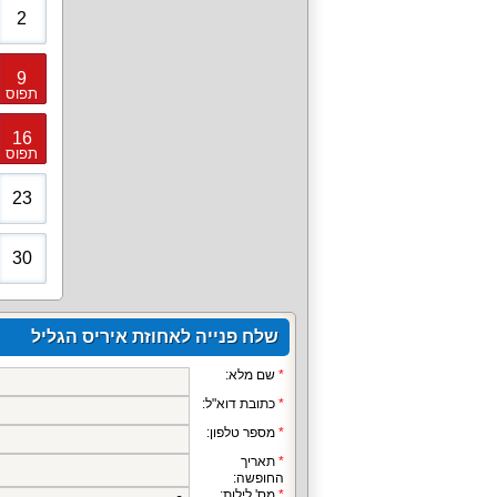
2
9
תפוס
16
תפוס
23
30
שלח פנייה לאחוזת איריס הגליל
שם מלא:
כתובת דוא"ל:
מספר טלפון:
תאריך
החופשה:
מס' לילות: