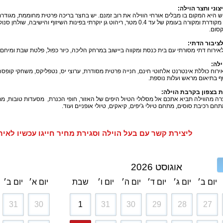
וני וחצר הוילה:
מחוממת, מקודרת ומקורה בעומק של עד 0.4 מטר, ריהוט גן יוקרתי בפינות השיזוף וה
 קסום.
ציבור הדתי:
ירוח דתי מסורתי עם בית כנסת ומקווה ביישוב במרחק הליכה, כיור כפול, פלטת שבת ומיחם 
ילה:
רוח כוללת אינטרנט אלחוטי חינם, חנייה פרטית מסודרת, ערוצי יס, נטפליקס, משחקי קופסה ו
ף בתיאום מראש ועלות נוספת.
 בצפון בקרבת הוילה:
ה מהווילה תביא אתכם אל מסלולי הטיול היפים של האזור, חופי הכנרת, מסעדות טובות, מרכזי 
חם רכיבת סוסים, מתחם טיולי ג'יפים, קיאקים, טיולי אופניים ועוד.
ליצירת קשר עם בעל הוילה וסגירת מחיר חייגו עכשיו לאיריס / דני - 5
אוגוסט 2026
יום ב׳
יום ג׳
יום ד׳
יום ה׳
יום ו׳
שבת
יום א׳
יום ב׳
31
30
1
31
30
29
28
27