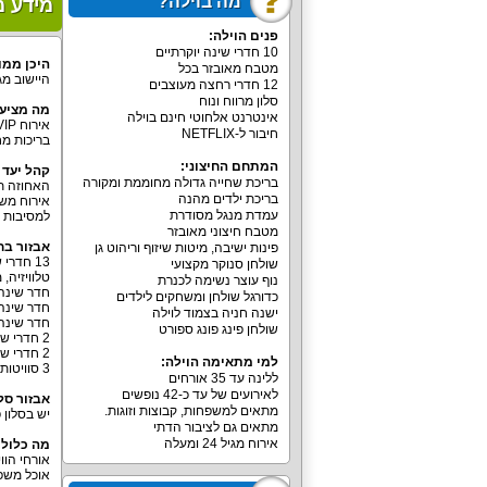
מה בוילה?
מידע מ
פנים הוילה:
10 חדרי שינה יוקרתיים
היכן ממו
מטבח מאובזר בכל
היישוב מג
12 חדרי רחצה מעוצבים
סלון מרווח ונוח
מה מציעה
אינטרנט אלחוטי חינם בוילה
חיבור ל-NETFLIX
בריכות מח
המתחם החיצוני:
קהל יעד ר
בריכת שחייה גדולה מחוממת ומקורה
האחוזה תוכל לארח כ-42
בריכת ילדים מהנה
אירוח משפ
עמדת מנגל מסודרת
למסיבות ר
מטבח חיצוני מאובזר
אבזור בח
פינות ישיבה, מיטות שיזוף וריהוט גן
שולחן סנוקר מקצועי
טלוויזיה, מ
נוף עוצר נשימה לכנרת
חדר שינה 
כדורגל שולחן ומשחקים לילדים
חדר שינה 
ישנה חניה בצמוד לוילה
חדר שינה
שולחן פינג פונג ספורט
2 חדרי שינה עם מיטה זוגית, חדר רחצה, 2 מזרני יחיד, מרפסת.
2 חדרי שינה עם מיטה זוגית, חדר רחצה, מזרן יחיד.
למי מתאימה הוילה:
3 סוויטות עם מיטה זוגית, לול, חדר רחצה וחדר שינה לילדים עם 3 מיטות יחיד.
ללינה עד 35 אורחים
לאירועים של עד כ-42 נופשים
אבזור סלו
מתאים למשפחות, קבוצות וזוגות.
יש בסלון 
מתאים גם לציבור הדתי
אירוח מגיל 24 ומעלה
מה כלול
אורחי הוו
אוכל משפחתית 