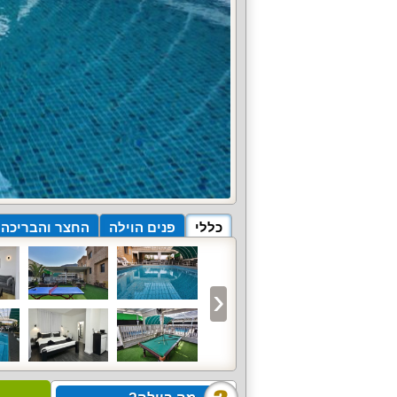
כללי
פנים הוילה
החצר והבריכה