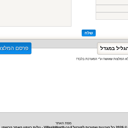
שלח
פרסם המלצה
הגליל במגדל
אלא המלצות שאושרו ע"י המערכת בלבד!
מפת האתר
© 2026 כל הזכויות שמורות לפורטל VillasInNorth.co.il - וילות בצפון האתר הרשמי