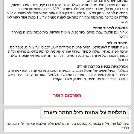
מתחם חיצוני וחצר הוילה:
האחוזה מוקפת חצר מטופחת עם שולחן גינה, עמדת ברביקיו, פינת ישיבה ושיזוף,
פינג פונג, ערסל, מקרר. בחצר של וילה ריזורט VIP 1: בריכה מחוממת ומקורה
בהתאם לעונה (עומק עד 1.5 מטר) ועוד ג'קוזי ל-6 איש. החצר של וילה ריזורט VIP 2
כוללת גם בריכה מחוממת ומקורה בהתאם לעונה (עומק עד 1.5 מטר) ועוד ג'קוזי ל-4
איש.
התאמה לציבור הדתי:
אירוח עם פלטת שבת, מיחם, כיור כפול, מיטות יהודיות, בית כנסת ומקווה במרחק
הליכה.
מיוחד בוילה:
גישה חופשית לאינטרנט, חנייה פרטית מסודרת ל-10 רכבים, ערוצי הוט, נטפליקס,
ערכת קפה, מגהץ, שולחן סנוקר, שירות עוזר אישי. ניתן להזמין בתיאום מראש ועלות
נוספת תוספת של ארוחות שף מכל הסוגים. הילדים ייהנו עם משחקי קופסה ושולחן
כדורגל.
אטרקציות בצפון בקרבת הוילה:
מסלולי הטיול היפים של הגליל המערבי, מסעדות טובות, מרכזי קניות ואתרי מורשת,
זמינים במרחק נסיעה קצרה. האתרים המומלצים לטיול באזור הם עין חרדלית, ראש
הנקרה, אכזיב, מבצר יחיעם, מונפורט, מערת הקשת.
הפרסום הוסר
המלצות על אחוזת בצל התמר ביערה
שימו לב! אתר וילות בצפון לא מפרסם ביקורות גולשים אלא המלצות שאושרו ע"י המערכת
בלבד!