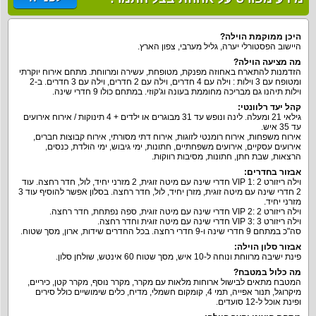
היכן ממוקמת הוילה?
היישוב הפסטורלי יערה, גליל מערבי, צפון הארץ.
מה מציעה הוילה?
הזדמנות להתארח באחוזה מפנקת, מטופחת, עשירה ומרווחת. מתחם אירוח יוקרתי
ומטופח עם 3 וילות : וילה עם 4 חדרים, וילה עם 2 חדרים, וילה עם 3 חדרים. ב-2
וילות תיהנו גם מבריכה מחוממת בעונה וג'קוזי. במתחם כולו 9 חדרי שינה.
קהל יעד רלוונטי:
גילאי 21 ומעלה. לינה ונופש עד 31 מבוגרים או ילדים + 4 תינוקות / אירוח אירועים
עד 35 איש.
אירוח משפחות, אירוח רומנטי לזוגות, אירוח דתי מסורתי, אירוח קבוצות חברים,
אירועים עסקיים, אירועים משפחתיים, חתונות, ימי גיבוש, ימי הולדת, כנסים,
הרצאות, שבת חתן, חתונות, מסיבות רווקות.
אבזור בחדרים:
וילה ריזורט VIP 1: 2 חדרי שינה עם מיטה זוגית, 2 מזרני יחיד, לול, חדר רחצה. עוד
2 חדרי שינה עם מיטה זוגית, מזרן יחיד, לול, חדר רחצה. בסלון אפשר להוסיף עוד 3
מזרני יחיד.
וילה ריזורט VIP 2: 2 חדרי שינה עם מיטה זוגית, ספה נפתחת, חדר רחצה.
וילה ריזורט VIP 3: 3 חדרי שינה עם מיטה זוגית וחדר רחצה.
סה"כ במתחם 9 חדרי שינה ו-9 חדרי רחצה. בכל החדרים שידות, ארון, מסך שטוח.
אבזור סלון הוילה:
פינת ישיבה מרווחת ונוחה ל-10 איש, מסך שטוח 60 אינטש, שולחן סלון.
מה כלול במטבח?
המטבח מתאים לבישול ארוחות מלאות עם מקרר, מקרר נוסף, מקרר קטן, כיריים,
מיקרוגל, תנור אפייה, תמי 4, קומקום חשמלי, מדיח, כלים שימושיים כולל סירים
ופינת אוכל ל-12 סועדים.