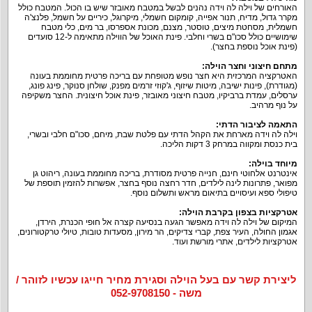
האורחים של וילה לה וידה נהנים לבשל במטבח מאובזר שיש בו הכול. המטבח כולל
מקרר גדול, מדיח, תנור אפייה, קומקום חשמלי, מיקרוגל, כיריים על חשמל, פלנצ'ה
חשמלית, מסחטת מיצים, טוסטר, מצנם, מכונת אספרסו, בר מים, כלי מטבח
שימושיים כולל סכו"ם בשרי וחלבי. פינת האוכל של הווילה מתאימה ל-12 סועדים
(פינת אוכל נוספת בחצר).
מתחם חיצוני וחצר הוילה
:
האטרקציה המרכזית היא חצר נופש מטופחת עם בריכה פרטית מחוממת בעונה
(מגודרת), פינות ישיבה, מיטות שיזוף, ג'קוזי זרמים מפנק, שולחן סנוקר, פינג פונג,
ערסלים, עמדת ברביקיו, מטבח חיצוני מאובזר, פינת אוכל חיצונית. החצר משקיפה
על נוף מרהיב.
התאמה לציבור הדתי
:
וילה לה וידה מארחת את הקהל הדתי עם פלטת שבת, מיחם, סכו"ם חלבי ובשרי,
בית כנסת ומקווה במרחק 3 דקות הליכה.
מיוחד בוילה
:
אינטרנט אלחוטי חינם, חנייה פרטית מסודרת, בריכה מחוממת בעונה, ריהוט גן
מפואר, פתרונות לינה לילדים, חדר רחצה נוסף בחצר, אפשרות להזמין תוספת של
טיפולי ספא ועיסויים בתיאום מראש ותשלום נוסף.
אטרקציות בצפון בקרבת הוילה
:
המיקום של וילה לה וידה מאפשר הגעה בנסיעה קצרה אל חופי הכנרת, הירדן,
אגמון החולה, העיר צפת, קברי צדיקים, הר מירון, מסעדות טובות, טיולי טרקטורונים,
אטרקציות לילדים, אתרי מורשת ועוד.
ליצירת קשר עם בעל הוילה וסגירת מחיר חייגו עכשיו לזוהר /
משה - 052-9708150