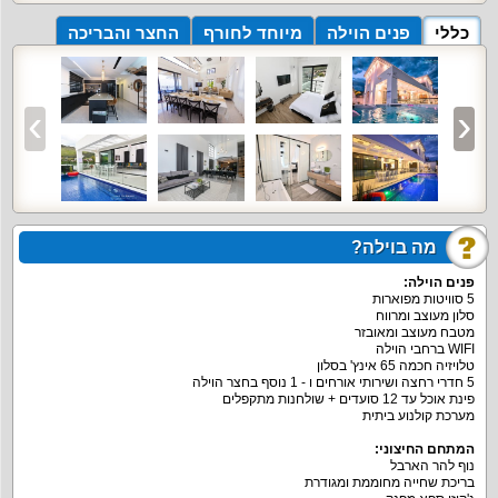
כללי
פנים הוילה
מיוחד לחורף
החצר והבריכה
מה בוילה?
פנים הוילה:
5 סוויטות מפוארות
סלון מעוצב ומרווח
מטבח מעוצב ומאובזר
WIFI ברחבי הוילה
טלויזיה חכמה 65 אינץ' בסלון
5 חדרי רחצה ושירותי אורחים ו - 1 נוסף בחצר הוילה
פינת אוכל עד 12 סועדים + שולחנות מתקפלים
מערכת קולנוע ביתית
המתחם החיצוני:
נוף להר הארבל
בריכת שחייה מחוממת ומגודרת