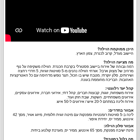
היכן ממוקמת הוילה
?
היישוב מגדל, קרוב לכנרת, צפון הארץ.
מה מציעה הוילה
?
רמה גבוהה של אירוח ביישוב פסטורלי בקרבת הכנרת. הווילה משקיפה על נוף
מרהיב של מצוק ארבל. אורחי הווילה נהנים מ-5 סוויטות זוגיות, 5 חדרי רחצה
ושירותים, סלון יוקרתי, מטבח שיש בו הכול, חצר נופש מדהימה עם כל האטרקציות
האהובות. הבריכה מחוממת בעונה.
קהל יעד רלוונטי
:
אירוח משפחות, זוגות, קבוצות חברים, קהל דתי, אירועי חברה, אירועים עסקיים,
אירועים משפחתיים, השקות, שבת חתן ועוד.
אירוח ולינה במתחם ל-20 איש / אירועים ל-50 איש.
אבזור בחדרים
:
לינה ב-5 סוויטות רומנטיות ומפנקות עם מיטה זוגית חלומית, מיזוג אוויר, מסך 42
אינטש, ממיר יס, יחידת איפור.
אבזור סלון הוילה
:
פינת ישיבה מפנקת, מסך 65 אינטש, ממיר יס, מערכת קולנוע ביתית.
מה כלול במטבח
?