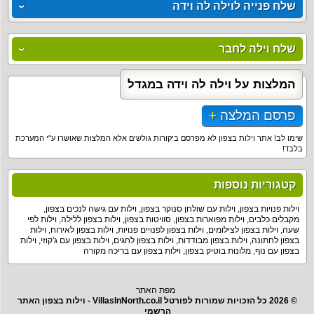
שלח פנייה לוילה לה וידה
שלח וילה לחבר
המלצות על וילה לה וידה במגדל
פרסם המלצה
שימו לב! אתר וילות בצפון לא מפרסם ביקורות גולשים אלא המלצות שאושרו ע"י המערכת
בלבד!
קטגוריות נוספות
וילות פנויות בצפון
,
וילות עם שולחן סנוקר בצפון
,
וילות עם גישה לנכים בצפון
,
מקבלים כלבים
,
וילות מפוארות בצפון
,
סוויטות בצפון
,
וילות בצפון ללילה
,
וילות לפי
שעה
,
וילות בצפון לצילומים
,
וילות בצפון לפנויים פנויות
,
וילות בצפון לאירוח
,
וילות
בצפון לחתונה
,
וילות בצפון מבודדות
,
וילות בצפון לחגים
,
וילות בצפון עם ג'קוזי
,
וילות
בצפון עם נוף
,
מלונות בוטיק בצפון
,
וילות בצפון עם בריכה מקורה
מפת האתר
© 2026 כל הזכויות שמורות לפורטל VillasInNorth.co.il - וילות בצפון האתר
הרשמי