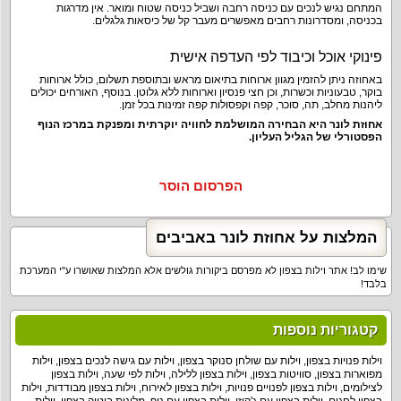
המתחם נגיש לנכים עם כניסה רחבה ושביל כניסה שטוח ומואר. אין מדרגות
בכניסה, ומסדרונות רחבים מאפשרים מעבר קל של כיסאות גלגלים.
פינוקי אוכל וכיבוד לפי העדפה אישית
באחוזה ניתן להזמין מגוון ארוחות בתיאום מראש ובתוספת תשלום, כולל ארוחות
בוקר, טבעוניות וכשרות, וכן חצי פנסיון וארוחות ללא גלוטן. בנוסף, האורחים יכולים
ליהנות מחלב, תה, סוכר, קפה וקפסולות קפה זמינות בכל זמן.
אחוזת לונר היא הבחירה המושלמת לחוויה יוקרתית ומפנקת במרכז הנוף
הפסטורלי של הגליל העליון.
הפרסום הוסר
המלצות על אחוזת לונר באביבים
שימו לב! אתר וילות בצפון לא מפרסם ביקורות גולשים אלא המלצות שאושרו ע"י המערכת
בלבד!
קטגוריות נוספות
וילות פנויות בצפון
,
וילות עם שולחן סנוקר בצפון
,
וילות עם גישה לנכים בצפון
,
וילות
מפוארות בצפון
,
סוויטות בצפון
,
וילות בצפון ללילה
,
וילות לפי שעה
,
וילות בצפון
לצילומים
,
וילות בצפון לפנויים פנויות
,
וילות בצפון לאירוח
,
וילות בצפון מבודדות
,
וילות