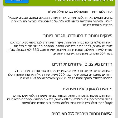
אחוזת לונר - יוקרה ופסטורליה במרכז הגליל העליון
ברוכים הבאים לאחוזת לונר, מתחם אירוח יוקרתי הממוקם במושב אביבים שבגליל
העליון. האחוזה משתרעת על פני 700 מ"ר של נוף פסטורלי ומציעה חוויית אירוח
מפנקת ומיוחדת במינה.
פינוקים ומותרות בסטנדרט הגבוה ביותר
האחוזה כוללת בריכה בנוייה מחוממת, מקורה ומגודרת, לצד ג'קוזי ספא המותאם
לשמונה אנשים, להבטחת חוויית רוגע מעולה. המתחם החיצוני מצויד בכל מה
שצריך לאירוח מושלם: מטבח חיצוני מאובזר, עמדת מנגל BBQ (לא בשבת), שולחן
גינה ל-50 סועדים, מגוון פינות ישיבה וריהוט גן.
חדרים מעוצבים ושירותים יוקרתיים
האחוזה מציעה שבעה חדרי שינה מעוצבים, מתוכם שתי סוויטות מרווחות. כל
החדרים מאובזרים במסכי שטוח בגודל 55 אינץ', שידות לילה וארונות אחסון. הסלון
המרכזי מתהדר במסך שטוח בגודל 75 אינץ' ומערכת ישיבה ל-10 אנשים.
מתאים למגוון קהלים ואירועים
האחוזה מתאימה למשפחות, זוגות, קבוצות ומציעה אפשרויות לאירועים כמו ימי
גיבוש, שבתות חתן וימי הולדת (עד 60 אנשים, בתיאום מראש). המתחם מתאים גם
לקהל הדתי וכולל בית כנסת קרוב, פלטה לשבת, כיור מטבח כפול ומיחם.
נגישות ונוחות מירבית לכל האורחים