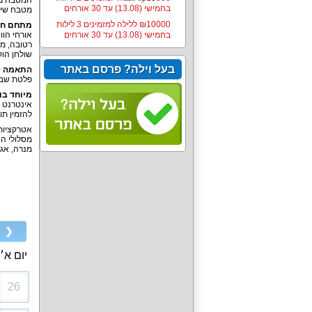
בחמישי (13.08) עד 30 אורחים
מטבח שימושי
10000‏₪ ללילה למזמינים 3 לילות
מתחם חיצ
בחמישי (13.08) עד 30 אורחים
שולחן הוקי
בעל וילה? פרסם באתר
התאמה ל
פלטת שבת
מיוחד בו
להזמין ת
אטרקציות 
מסלולי הט
מנרה, אגמ
❮
יום א׳
26