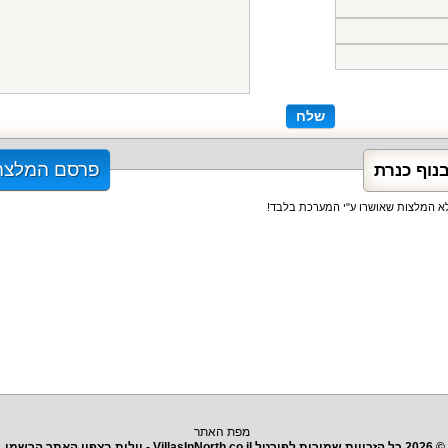
שלח
פרסם המלצה
נוף כנרת
אלא המלצות שאושרו ע"י המערכת בלבד!
מפת האתר
© 2026 כל הזכויות שמורות לפורטל VillasInNorth.co.il - וילות בצפון האתר הרשמי