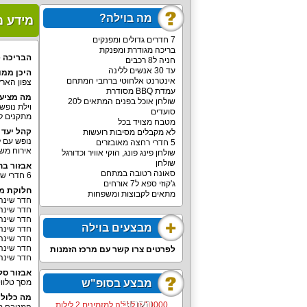
מה בוילה?
מידע מ
7 חדרים גדולים ומפנקים
בריכה מגודרת ומפנקת
הבריכה פרטית 
חניה ל8 רכבים
עד 30 אנשים ללינה
היכן ממו
אינטרנט אלחוטי ברחבי המתחם
צפון הארץ,
עמדת BBQ מסודרת
מה מציעה
שולחן אוכל בפנים המתאים ל20
וילת נופש
סועדים
מתקנים לילדים, 7 חדרי שינה כולל חדר ילדים ומ
מטבח מצויד בכל
קהל יעד ר
לא מקבלים מסיבות רועשות
נופש עם לינה עד 27 מבוגרים או ילדים 
5 חדרי רחצה מאובזרים
אירוח משפ
שולחן פינג פונג, הוקי אוויר וכדורגל
שולחן
אבזור בח
סאונה רטובה במתחם
6 חדרי שינה לזוג/משפחה/קבוצה ועוד חדר שינה לילדים. בחדרים שידות, ארון, מסך שטוח, מיזוג אוויר. בווילה 5 חדרי רחצה.
ג'קוזי ספא ל7 אורחים
חלוקת מק
מתאים לקבוצות ומשפחות
חדר שינה 
חדר שינה לזוג
חדר שינה לזו
מבצעים בוילה
חדר שינה לזוג 
חדר שינה לזוג א
חדר שינה 
לפרטים צרו קשר עם מרכז הזמנות
חדר שינה לילדים
אבזור סלו
מבצע בסופ"ש
מסך טלוויזיה גדול 88 אינטש, פינת ישיבה
מה כלול
הקרוב
10000‏₪ ללילה למזמינים 2 לילות