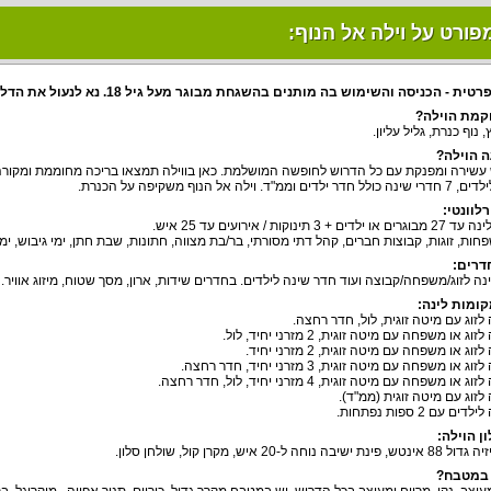
פורט על וילה אל הנוף:
- הכניסה והשימוש בה מותנים בהשגחת מבוגר מעל גיל 18. נא לנעול את הדלתות כשאין מבוגר אחראי.
קמת הוילה?
 נוף כנרת, גליל עליון.
 הוילה?
 עשירה ומפנקת עם כל הדרוש לחופשה המושלמת. כאן בווילה תמצאו בריכה מחוממת ומקורה בהת
מ"ד. וילה אל הנוף משקיפה על הכנרת.
לוונטי:
+ 3 תינוקות / אירועים עד 25 איש.
חות, זוגות, קבוצות חברים, קהל דתי מסורתי, בר/בת מצווה, חתונות, שבת חתן, ימי גיבוש, ימי
דרים:
ומות לינה:
לזוג עם מיטה זוגית, לול, חדר רחצה.
 או משפחה עם מיטה זוגית, 2 מזרני יחיד, לול.
ג או משפחה עם מיטה זוגית, 2 מזרני יחיד.
או משפחה עם מיטה זוגית, 3 מזרני יחיד, חדר רחצה.
ו משפחה עם מיטה זוגית, 4 מזרני יחיד, לול, חדר רחצה.
לזוג עם מיטה זוגית (ממ"ד).
 עם 2 ספות נפתחות.
ן הוילה:
 נוחה ל-20 איש, מקרן קול, שולחן סלון.
 במטבח?