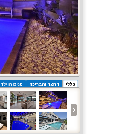
כללי
החצר והבריכה
פנים הוילה