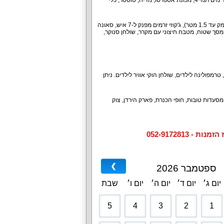
המטבח מעוצב, נקי, מרווח ומעוצב בכל הדרוש. יש במטבח מקרר גדול, כיריים, תנור אפייה, מיקרוגל, בר מים תמי 4, מכונת אספרסו, מדיח, טוסטר, כלי
אורחי הווילה נהנים לבלות בחצר נופש מושקעת עם בריכה פרטית מחוממת בעונה (מגודרת ומקורה, עומק עד 1.5 מטר), ג'קוזי זרמים מפנק ל-7 איש, סאונה
נג פונג, עמדת מנגל, שולחן גינה ל-20 איש, שולחן מתקפל, מסך שטוח, מטבח חיצוני עם מקרר, שולחן סנוקר,
, נטפליקס, ערכת קפה, טרמפולינה לילדים, שולחן הוקי אוויר לילדים. ניתן
, מסעדות טובות, חופי הכנרת, פארק הירדן, צוק
052-9172813
❯
ספטמבר 2026
יום ג׳
יום ד׳
יום ה׳
יום ו׳
שבת
5
4
3
2
1