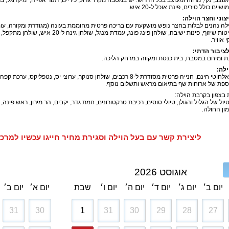
ים כולל סירים, פינת אוכל ל-20 איש.
וני וחצר הוילה:
רטובה, מיטות שיזוף, פינות ישיבה, שולחן פי
 אוויר.
ציבור הדתי:
 ומיחם במטבח, בית כנסת ומקווה במרחק הליכה.
ילה:
אינטרנט אלחוטי חינם, חנייה פרטית מסודרת ל-8 רכבים, שולחן סנוקר, ערוצי יס
וספת של ארוחות שף בתיאום מראש ותשלום נוסף.
בצפון בקרבת הוילה:
יול של הגליל והגולן, טיולי סוסים, רכיבת טרקטורונים, חמת גדר, יקבים, הר מירון, ראש פינה
ון החולה.
ליצירת קשר עם בעל הוילה וסגירת מחיר חייגו עכשיו למרכז הזמנות - 
אוגוסט 2026
יום ב׳
יום ג׳
יום ד׳
יום ה׳
יום ו׳
שבת
יום א׳
יום ב׳
31
30
1
31
30
29
28
27