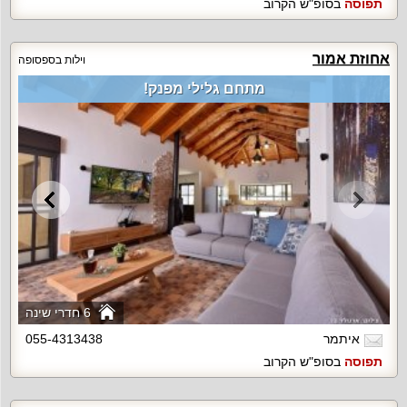
תפוסה
בסופ"ש הקרוב
אחוזת אמור
וילות בספסופה
מתחם גלילי מפנק!
6 חדרי שינה
איתמר
055-4313438
תפוסה
בסופ"ש הקרוב