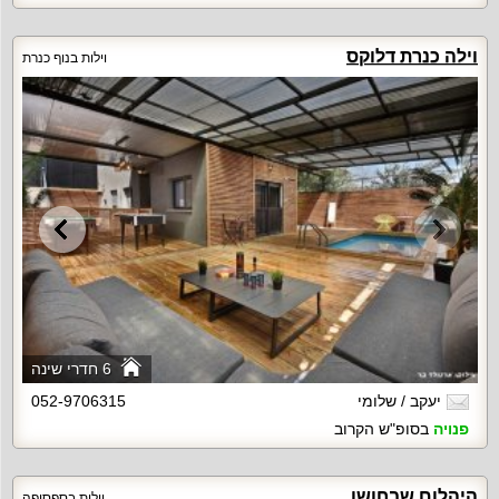
וילה כנרת דלוקס
וילות בנוף כנרת
6 חדרי שינה
יעקב / שלומי
052-9706315
פנויה
בסופ"ש הקרוב
היהלום שבחושן
וילות בספסופה