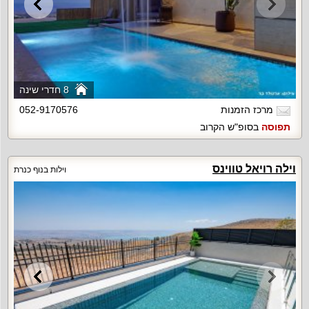
8 חדרי שינה
מרכז הזמנות
052-9170576
תפוסה
בסופ"ש הקרוב
וילה רויאל טווינס
וילות בנוף כנרת