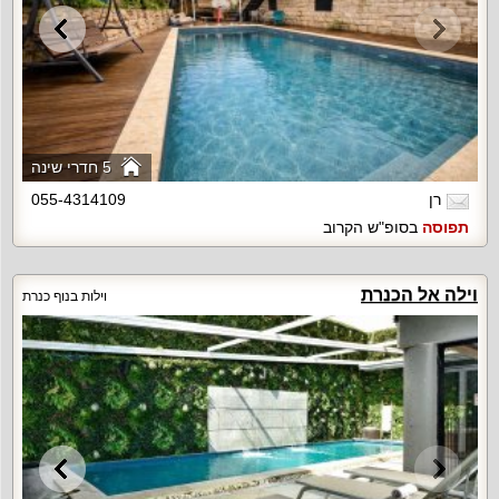
5 חדרי שינה
רן
055-4314109
תפוסה
בסופ"ש הקרוב
וילה אל הכנרת
וילות בנוף כנרת