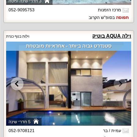
3 חדרי שינה ומטה
מרכז הזמנות
052-9095753
תפוסה
בסופ"ש הקרוב
וילה AQUA בוטיק
וילות בנוף כנרת
סטנדרט גבוה ביותר - אחראיות מובטחת
5 חדרי שינה
עמית / בר
052-9708121