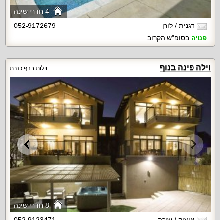
4 חדרי שינה
דגנית / לורן
052-9172679
פנויה
בסופ"ש הקרוב
וילה פינה בנוף
וילות בנוף כנרת
8 חדרי שינה
איציק / שירה
052-9123471