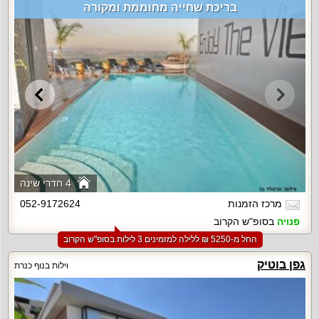
בריכת שחייה מחוממת ומקורה
4 חדרי שינה
מרכז הזמנות
052-9172624
פנויה
בסופ"ש הקרוב
החל מ-‏5250 ₪ ללילה למזמינים 3 לילות בסופ"ש הקרוב
גפן בוטיק
וילות בנוף כנרת