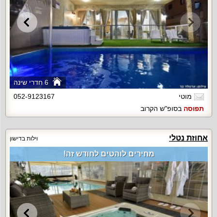
6 חדרי שינה
מוטי
052-9123167
תפוסה
בסופ"ש הקרוב
אחוזת נטלי
וילות בדישון
מחירים לוהטים לחודש זה!