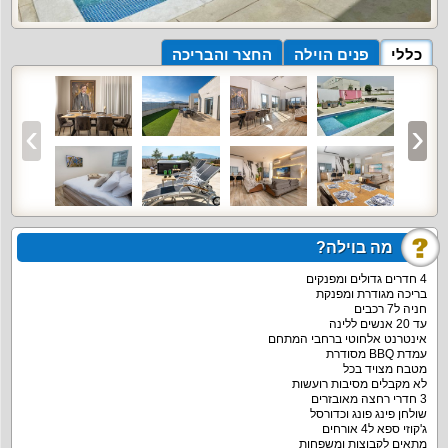
כללי
פנים הוילה
החצר והבריכה
מה בוילה?
4 חדרים גדולים ומפנקים
בריכה מגודרת ומפנקת
חניה ל7 רכבים
עד 20 אנשים ללינה
אינטרנט אלחוטי ברחבי המתחם
עמדת BBQ מסודרת
מטבח מצויד בכל
לא מקבלים מסיבות רועשות
3 חדרי רחצה מאובזרים
שולחן פינג פונג וכדורסל
ג'קוזי ספא ל4 אורחים
מתאים לקבוצות ומשפחות