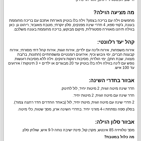
מה מציעה הוילה?
מחפשים וילה עם בריכה בצפון? וילה בלו בוטיק מארחת אתכם עם בריכה מחוממת
בעונה, ג'קוזי ספא, 4 חדרי שינה מפנקים, סלון יוקרתי, מטבח מאובזר, ריהוט גן. כאן
בווילה תיהנו מאווירה פסטורלית, מיקום מבוקש, בריכה מחוממת בעונה משלכם.
קהל יעד רלוונטי:
אירוח משפחות, אירוח ולינה עם ילדים, אירוח זוגות, אירוח קהל דתי מסורתי, אירוח
קבוצות חברים, ימי גיבוש וכיף, אירועים רומנטיים ומשפחתיים (חתונות, בר/בת
מצווה, שבת חתן), ימי הולדת, מסיבות רווקות ורווקים. וילה ללא מסיבות רועשות.
נופש עם לינה בווילה וילה בלו בוטיק עד 20 מבוגרים או ילדים + 3 תינוקות / אירועים
עד 100 איש.
אבזור בחדרי השינה:
חדר שינה מיטה זוגית, 2 מיטות יחיד, לול לתינוק.
חדר שינה עם מיטה זוגית, 2 מיטות יחיד.
2 חדרי שינה עם מיטה זוגית, מיטת יחיד, לול (באחד החדרים חדר רחצה צמוד).
בסלון ספה נפתחת ו-4 מזרני יחיד. בחדרי השינה ארון, מסך שטוח, כלי מיטה.
אבזור סלון הוילה:
מסך טלוויזיה 85 אינטש, מקרן קול, פינת ישיבה נוחה ל-9 איש, שולחן סלון.
מה כלול במטבח?