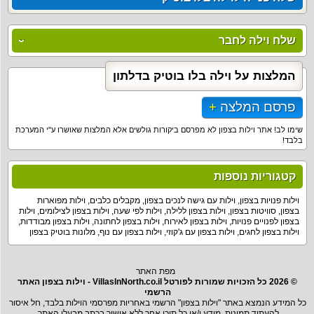
שלח וילה לחבר
המלצות על וילה בלו בוטיק בדלתון
פרסם המלצה
שימו לב! אתר וילות בצפון לא מפרסם ביקורות גולשים אלא המלצות שאושרו ע"י המערכת
בלבד!
קטגוריות נוספות
וילות פנויות בצפון
,
וילות עם גישה לנכים בצפון
,
מקבלים כלבים
,
וילות מפוארות
בצפון
,
סוויטות בצפון
,
וילות בצפון ללילה
,
וילות לפי שעה
,
וילות בצפון לצילומים
,
וילות
בצפון לפנויים פנויות
,
וילות בצפון לאירוח
,
וילות בצפון לחתונה
,
וילות בצפון מבודדות
,
וילות בצפון לחגים
,
וילות בצפון עם ג'קוזי
,
וילות בצפון עם נוף
,
מלונות בוטיק בצפון
מפת האתר
© 2026 כל הזכויות שמורות לפורטל VillasInNorth.co.il - וילות בצפון האתר
הרשמי
כל המידע הנמצא באתר "וילות בצפון" הרשמי באחריות מפרסמי הוילות בלבד, חל איסור
להעתיד תמונות, מידע ו/או כל תוכן אחר ללא אישור בכתב מבעלי האתר.