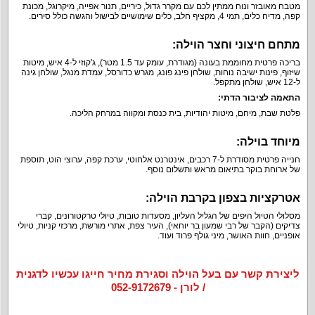
מטבח מאובזר ונוח ממתין לכם עם מקרר גדול, כיריים, תנור אפייה, מיקרוגל, מכונת
קפה, מדיח כלים, תמי 4, מקציף חלב, כלים שימושיים לבישול והגשה כולל סירים.
מתחם חיצוני וחצר הוילה:
בריכה פרטית מחוממת בעונה (מגודרת, עומק עד 1.5 מטר), ג'קוזי ל-4 איש, מיטות
שיזוף, פינות ישיבה נוחות, שולחן פינג פונג, מגרש כדורסל, עמדת מנגל, שולחן גינה
ל-12 איש, שולחן מתקפל.
התאמה לציבור הדתי:
פלטת שבת, מיחם, מיטות יהודיות, בית כנסת ומקווה במרחק הליכה.
מיוחד בוילה:
חנייה פרטית מסודרת ל-7 רכבים, אינטרנט אלחוטי, ערכת קפה, ערוצי הוט, תוספת
של ארוחת בוקר בתיאום מראש ותשלום נוסף.
אטרקציות בצפון בקרבת הוילה:
מסלולי הטיול היפים של הגליל העליון, מסעדות טובות, טיולי טרקטורונים, קברי
צדיקים (הקבר של רבי שמעון בר יוחאי), העיר צפת, אתרי מורשת, מרכזי קניות, טיולי
אופניים, חוות האושר, מיני גולף פרוד ועוד.
ליצירת קשר עם בעל הוילה וסגירת מחיר חייגו עכשיו לדגנית
/ לורן - 052-9172679