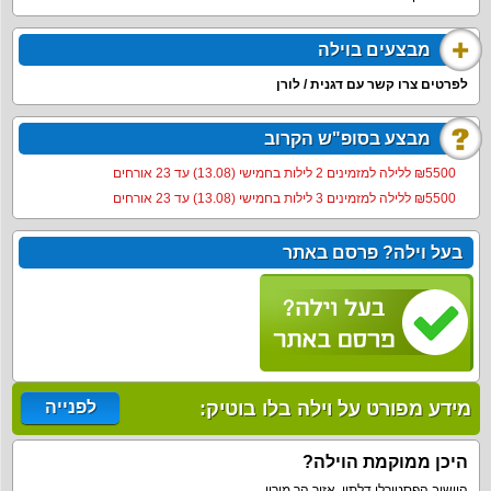
מבצעים בוילה
לפרטים צרו קשר עם דגנית / לורן
מבצע בסופ"ש הקרוב
5500‏₪ ללילה למזמינים 2 לילות בחמישי (13.08) עד 23 אורחים
5500‏₪ ללילה למזמינים 3 לילות בחמישי (13.08) עד 23 אורחים
בעל וילה? פרסם באתר
מידע מפורט על וילה בלו בוטיק:
לפנייה
היכן ממוקמת הוילה?
היישוב הפסטורלי דלתון, אזור הר מירון.