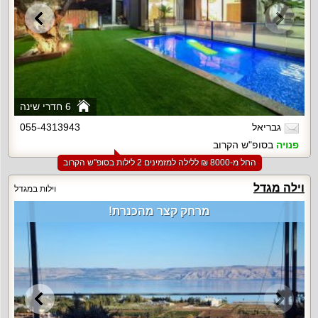
6 חדרי שינה
גבריאל
055-4313943
פנויה
בסופ"ש הקרוב
החל מ-‏8000 ₪ ללילה למזמינים 2 לילות בסופ"ש הקרוב
וילה מגדל
וילות במגדל
מרחק קצר מהכנרת!