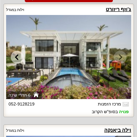
ג'וזף ריזורט
וילות במגדל
6 חדרי שינה
מרכז הזמנות
052-9128219
פנויה
בסופ"ש הקרוב
וילה ביאנקה
וילות במגדל