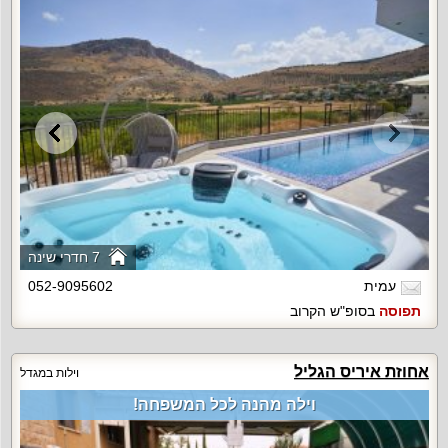
7 חדרי שינה
עמית
052-9095602
תפוסה
בסופ"ש הקרוב
אחוזת איריס הגליל
וילות במגדל
וילה מהנה לכל המשפחה!