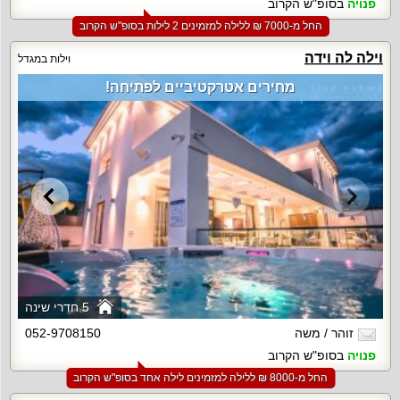
פנויה
בסופ"ש הקרוב
החל מ-‏7000 ₪ ללילה למזמינים 2 לילות בסופ"ש הקרוב
וילה לה וידה
וילות במגדל
מחירים אטרקטיביים לפתיחה!
5 חדרי שינה
זוהר / משה
052-9708150
פנויה
בסופ"ש הקרוב
החל מ-‏8000 ₪ ללילה למזמינים לילה אחד בסופ"ש הקרוב