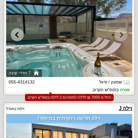
7 חדרי שינה
שמעון / סיגל
055-4314132
פנויה
בסופ"ש הקרוב
החל מ-‏7000 ₪ ללילה למזמינים 3 לילות בסופ"ש הקרוב
וילה J
וילות במגדל
וילה חדשה ויוקרתית במיוחד!