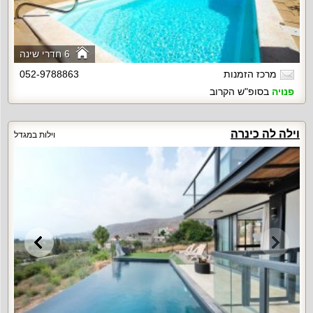
6 חדרי שינה
מרכז הזמנות
052-9788863
פנויה
בסופ"ש הקרוב
וילה לה כינרה
וילות במגדל