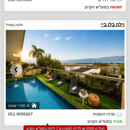
תפוסה
בסופ"ש הקרוב
וילה בלו ביי
וילות במגדל
4 חדרי שינה
מרכז הזמנות
052-9095607
פנויה
בסופ"ש הקרוב
החל מ-‏4500 ₪ ללילה למזמינים 3 לילות בסופ"ש הקרוב