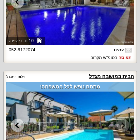
10 חדרי שינה
עמית
052-9172074
תפוסה
בסופ"ש הקרוב
הבית במושבה מגדל
וילות במגדל
מתחם נופש לכל המשפחה!