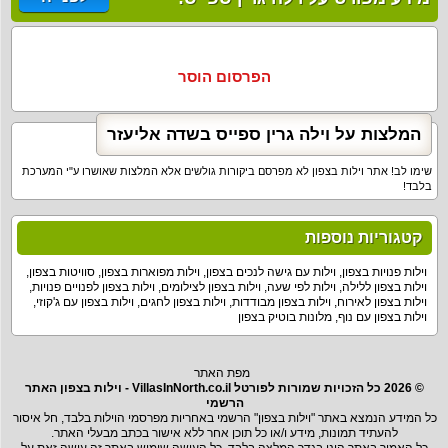
הפרסום הוסר
המלצות על וילה גרין ספייס בשדה אליעזר
שימו לב! אתר וילות בצפון לא מפרסם ביקורות גולשים אלא המלצות שאושרו ע"י המערכת
בלבד!
קטגוריות נוספות
וילות פנויות בצפון
,
וילות עם גישה לנכים בצפון
,
וילות מפוארות בצפון
,
סוויטות בצפון
,
וילות בצפון ללילה
,
וילות לפי שעה
,
וילות בצפון לצילומים
,
וילות בצפון לפנויים פנויות
,
וילות בצפון לאירוח
,
וילות בצפון מבודדות
,
וילות בצפון לחגים
,
וילות בצפון עם ג'קוזי
,
וילות בצפון עם נוף
,
מלונות בוטיק בצפון
מפת האתר
© 2026 כל הזכויות שמורות לפורטל VillasInNorth.co.il - וילות בצפון האתר
הרשמי
כל המידע הנמצא באתר "וילות בצפון" הרשמי באחריות מפרסמי הוילות בלבד, חל איסור
להעתיד תמונות, מידע ו/או כל תוכן אחר ללא אישור בכתב מבעלי האתר.