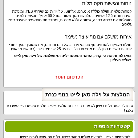
נוחות ונגישות מקסימלית
לנוחות מלאה, הוילה כוללת אינטרנט אלחוטי, טלוויזיות עם שירותי YES, ומערכת
ישיבה נוחה ל-12 אנשים בסלון עם מסך שטוח בגודל 60 אינץ'. הנגישות לנכים
מושלמת עם כניסה רחבה, שטוחה וללא מדרגות, ומסדרונות מותאמים למעבר כיסא
גלגלים.
אירוח מושלם עם נוף עוצר נשימה
הוילה מעניקה לאורחים נוף פנורמי מרהיב של הים וההרים, מה שמוסיף נופך ייחודי
לחוויית האירוח.ניתן לקיים מסיבות סולידיות עד 25 אורחים בלבד(בתיאום מראש) .
בואו לחוות את היוקרה, הפאר והפסטורליה המושלמת של וילה סאן לייט
בגליל העליון.
הפרסום הוסר
המלצות על וילה סאן לייט בנוף כנרת
שימו לב! אתר וילות בצפון לא מפרסם ביקורות גולשים אלא המלצות שאושרו ע"י המערכת
בלבד!
קטגוריות נוספות
וילות פנויות בצפון
,
וילות עם שולחן סנוקר בצפון
,
וילות עם גישה לנכים בצפון
,