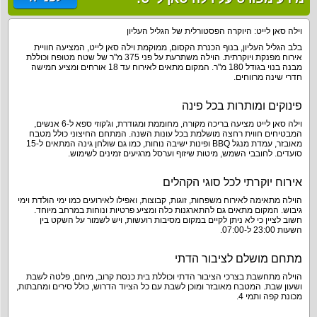
וילה סאן לייט: היוקרה הפסטורלית של הגליל העליון
בלב הגליל העליון, בנוף הכנרת הקסום, ממוקמת וילה סאן לייט, המציעה חוויית
אירוח מפנקת ויוקרתית. הוילה משתרעת על פני 375 מ"ר של שטח מטופח וכוללת
מבנה בנוי בגודל 180 מ"ר. המקום מתאים לאירוח עד 18 אורחים ומציע חמישה
חדרי שינה מרווחים.
פינוקים ומותרות בכל פינה
וילה סאן לייט מציעה בריכה מקורה, מחוממת ומגודרת, וג'קוזי ספא ל-6 אנשים,
המבטיחים חווית רחצה מושלמת בכל עונות השנה. המתחם החיצוני כולל מטבח
מאובזר, עמדת מנגל BBQ ופינות ישיבה נוחות, כמו גם שולחן גינה המתאים ל-15
סועדים. לחובבי השמש, מיטות שיזוף וערסל מרגיעים זמינים לשימוש.
אירוח יוקרתי לכל סוגי הקהלים
הוילה מתאימה לאירוח משפחות, זוגות, קבוצות, ואפילו לאירועים כמו ימי הולדת וימי
גיבוש. המקום מתאים גם להתארגנות כלה ומציע פרטיות ונוחות במרחב מיוחד.
חשוב לציין כי לא ניתן לקיים במקום מסיבות רועשות, ויש לשמור על השקט בין
השעות 23:00 ל-07:00.
מתחם מושלם לציבור הדתי
הוילה מתחשבת בצרכי הציבור הדתי וכוללת בית כנסת קרוב, מיחם, פלטה לשבת
ושעון שבת. המטבח מאובזר ומוכן לשבת עם כל הציוד הדרוש, כולל סירים ומחבתות,
מכונת קפה ותמי 4.