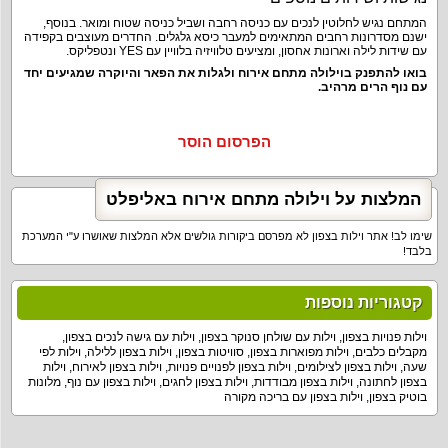
המתחם נגיש לחלוטין לנכים עם כניסה רחבה ושביל כניסה שטוח ומואר. בנוסף,
ישנם מסדרונות רחבים המתאימים למעבר כיסא גלגלים. החדרים מעוצבים בקפידה
עם שידות לילה וארונות אחסון, ומציעים טלוויזיה בלוויין עם YES ונטפליקס.
בואו להתפנק בוילולה מתחם אירוח ולגלות את הפאר והיוקרה שמגיעים יחד
עם נוף הרים מרהיב.
הפרסום הוסר
המלצות על וילולה מתחם אירוח באליפלט
שימו לב! אתר וילות בצפון לא מפרסם ביקורות גולשים אלא המלצות שאושרו ע"י המערכת
בלבד!
קטגוריות נוספות
וילות פנויות בצפון
,
וילות עם שולחן סנוקר בצפון
,
וילות עם גישה לנכים בצפון
,
מקבלים כלבים
,
וילות מפוארות בצפון
,
סוויטות בצפון
,
וילות בצפון ללילה
,
וילות לפי
שעה
,
וילות בצפון לצילומים
,
וילות בצפון לפנויים פנויות
,
וילות בצפון לאירוח
,
וילות
בצפון לחתונה
,
וילות בצפון מבודדות
,
וילות בצפון לחגים
,
וילות בצפון עם נוף
,
מלונות
בוטיק בצפון
,
וילות בצפון עם בריכה מקורה