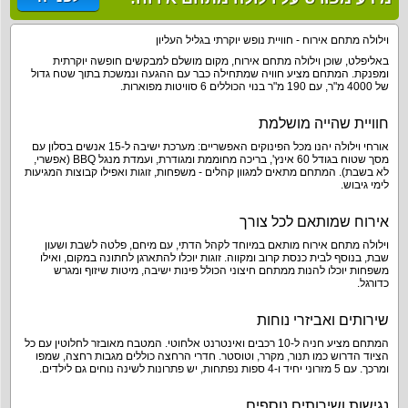
וילולה מתחם אירוח - חוויית נופש יוקרתי בגליל העליון
באליפלט, שוכן וילולה מתחם אירוח, מקום מושלם למבקשים חופשה יוקרתית
ומפנקת. המתחם מציע חוויה שמתחילה כבר עם ההגעה ונמשכת בתוך שטח גדול
של 4000 מ"ר, עם 190 מ"ר בנוי הכוללים 6 סוויטות מפוארות.
חוויית שהייה מושלמת
אורחי וילולה יהנו מכל הפינוקים האפשריים: מערכת ישיבה ל-15 אנשים בסלון עם
מסך שטוח בגודל 60 אינץ', בריכה מחוממת ומגודרת, ועמדת מנגל BBQ (אפשרי,
לא בשבת). המתחם מתאים למגוון קהלים - משפחות, זוגות ואפילו קבוצות המגיעות
לימי גיבוש.
אירוח שמותאם לכל צורך
וילולה מתחם אירוח מותאם במיוחד לקהל הדתי, עם מיחם, פלטה לשבת ושעון
שבת, בנוסף לבית כנסת קרוב ומקווה. זוגות יוכלו להתארגן לחתונה במקום, ואילו
משפחות יוכלו להנות ממתחם חיצוני הכולל פינות ישיבה, מיטות שיזוף ומגרש
כדורגל.
שירותים ואביזרי נוחות
המתחם מציע חניה ל-10 רכבים ואינטרנט אלחוטי. המטבח מאובזר לחלוטין עם כל
הציוד הדרוש כמו תנור, מקרר, וטוסטר. חדרי הרחצה כוללים מגבות רחצה, שמפו
ומרכך. עם 5 מזרוני יחיד ו-4 ספות נפתחות, יש פתרונות לשינה נוחים גם לילדים.
נגישות ושירותים נוספים