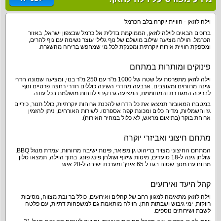
וילה לוזאן - חוויית יוקרה בלב הכרמל
ברוכים הבאים לוילה לוזאן, הממוקמת בדלית אל כרמל שבצפון ישראל, באזור
הכרמל. הוילה מציעה שילוב מושלם של נוף גלילי עוצר נשימה עם נוף להרים,
ומספקת חוויית אירוח יוקרתית ומפנקת לכל מי שמחפש בריחה מהשגרה.
פינוקים ומותרות במתחם
וילה לוזאן מתפרסת על שטח של 1000 מ"ר עם 250 מ"ר בנוי, ומציעה שמונה חדרי
שינה מרווחים ומעוצבים. ארבעה מחדרי השינה כוללים חדרי רחצה פרטיים ונוף
לבריכה המגודרת והמחוממת, המציעה גם קירוי לנוחות מושלמת בכל עונה.
במטבח המאובזר תמצאו את כל הדרוש להכנת ארוחות יוקרתיות, כולל תנור, כיריים
גז וחשמליות, מדיח כלים ומכונת קפה אספרסו. לשירות האורחים, ניתן להזמין
ארוחת בוקר (בתיאום מראש, לא כלול במחיר האירוח).
מתחם חיצוני ואביזרי יוקרה
המתחם החיצוני מצויד בריהוט גן מפואר, פינות ישיבה מרווחות, עמדת מנגל BBQ,
שולחן גינה ל-18 סועדים, מיטות שיזוף ושולחן פינג פונג. בתוך הוילה, תמצאו סלון
מרווח עם מסך שטוח בגודל 65 אינץ' ומערכת ישיבה ל-20 איש.
קהל היעד ואירועים
וילה לוזאן מתאימה למגוון רחב של קהלים ואירועים, כולל בר ובת מצווה, מסיבות
רווקות, ימי גיבוש ושבתות חתן. הוילה מותאמת גם למשפחות דתיות, עם פלטה
לשבת ושירותים נוספים.