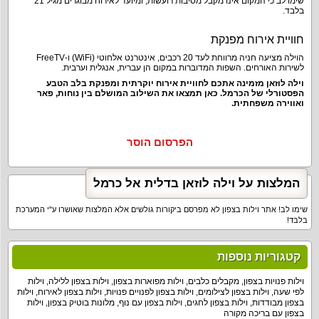
שימו לב כי המקום אינו מקבל מסיבות רועשות, ומיועד לאירוח מבוגרים מגיל 21
בלבד.
חוויית אירוח מפנקת
הוילה מציעה חניה מרווחת לעד 20 רכבים, אינטרנט אלחוטי (WiFi) ו-FreeTV
לשירות האורחים. השפות המדוברות במקום הן עברית, אנגלית וערבית.
וילה לוזאן מזמינה אתכם לחוויית אירוח יוקרתית ומפנקת בלב הטבע
הפסטורלי של הכרמל. כאן תמצאו את השילוב המושלם בין נוחות, פאר
ואווירה משפחתית.
הפרסום הוסר
המלצות על וילה לוזאן בדלית אל כרמל
שימו לב! אתר וילות בצפון לא מפרסם ביקורות גולשים אלא המלצות שאושרו ע"י המערכת
בלבד!
קטגוריות נוספות
וילות פנויות בצפון
,
מקבלים כלבים
,
וילות מפוארות בצפון
,
וילות בצפון ללילה
,
וילות
לפי שעה
,
וילות בצפון לצילומים
,
וילות בצפון לפנויים פנויות
,
וילות בצפון לאירוח
,
וילות
בצפון מבודדות
,
וילות בצפון לחגים
,
וילות בצפון עם נוף
,
מלונות בוטיק בצפון
,
וילות
בצפון עם בריכה מקורה