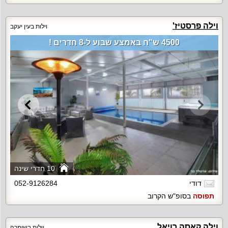
וילה פרסטיז'
וילות בעין יעקב
4500 ש"ח באמצע שבוע ל-8 חדרים !
10 חדרי שינה
דודי
052-9126284
תפוסה
בסופ"ש הקרוב
וילה קאסה רויאל
וילות בשומרה