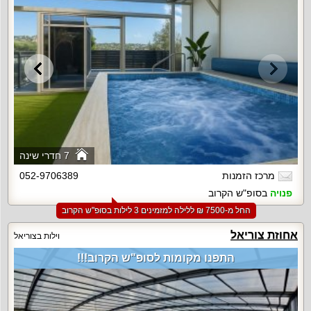
7 חדרי שינה
מרכז הזמנות
052-9706389
פנויה
בסופ"ש הקרוב
החל מ-‏7500 ₪ ללילה למזמינים 3 לילות בסופ"ש הקרוב
אחוזת צוריאל
וילות בצוריאל
התפנו מקומות לסופ"ש הקרוב!!!