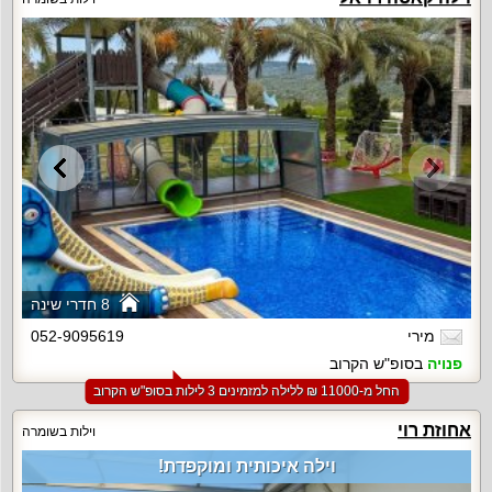
8 חדרי שינה
מירי
052-9095619
פנויה
בסופ"ש הקרוב
החל מ-‏11000 ₪ ללילה למזמינים 3 לילות בסופ"ש הקרוב
אחוזת רוי
וילות בשומרה
וילה איכותית ומוקפדת!