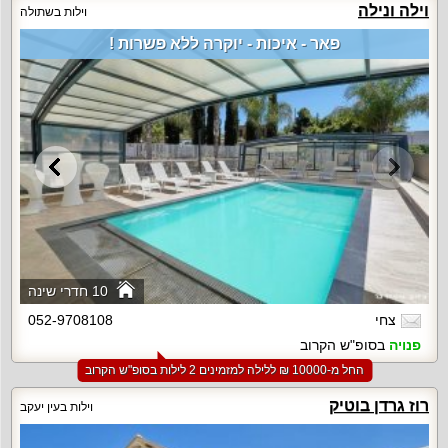
וילה ונילה
וילות בשתולה
פאר - איכות - יוקרה ללא פשרות !
10 חדרי שינה
צחי
052-9708108
פנויה
בסופ"ש הקרוב
החל מ-‏10000 ₪ ללילה למזמינים 2 לילות בסופ"ש הקרוב
רוז גרדן בוטיק
וילות בעין יעקב