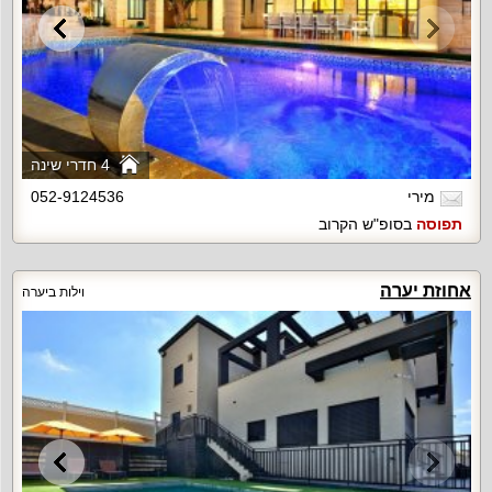
4 חדרי שינה
מירי
052-9124536
תפוסה
בסופ"ש הקרוב
אחוזת יערה
וילות ביערה