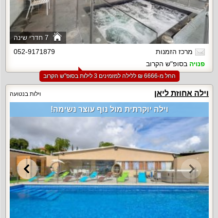
7 חדרי שינה
מרכז הזמנות
052-9171879
פנויה
בסופ"ש הקרוב
החל מ-‏6666 ₪ ללילה למזמינים 3 לילות בסופ"ש הקרוב
וילה אחוזת ליאן
וילות בנטועה
וילה יוקרתית מול נוף עוצר נשימה!