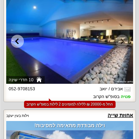
10 חדרי שינה
אבירם / יואב
052-9708153
פנויה
בסופ"ש הקרוב
החל מ-‏20000 ₪ ללילה למזמינים 2 לילות בסופ"ש הקרוב
אחוזת שייה
וילות בעין יעקב
וילה מבודדת מתאימה למסיבות!