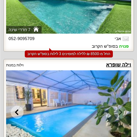
7 חדרי שינה
אבי
052-9095709
פנויה
בסופ"ש הקרוב
החל מ-‏8500 ₪ ללילה למזמינים 3 לילות בסופ"ש הקרוב
וילה שופרא
וילות במנות