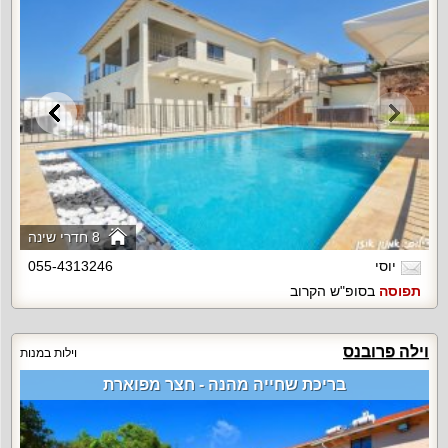
8 חדרי שינה
יוסי
055-4313246
תפוסה
בסופ"ש הקרוב
וילה פרובנס
וילות במנות
בריכת שחייה מהנה - חצר מפוארת