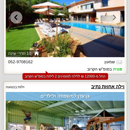
10 חדרי שינה
שמעון
052-9708162
פנויה
בסופ"ש הקרוב
החל מ-‏12000 ₪ ללילה למזמינים 2 לילות בסופ"ש הקרוב
וילה אחוזת נתיב
וילות בנטועה
גן עדן למשפחה ולילדים