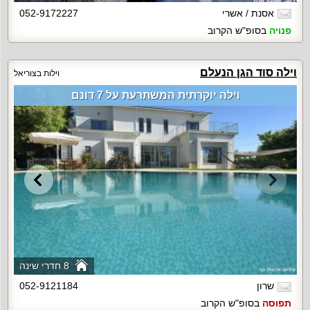
אסנת / אשרי
052-9172227
פנויה
בסופ"ש הקרוב
וילה סוד הגן הנעלם
וילות בצוריאל
וילה יוקרתית המשתרעת על 7 דונם
8 חדרי שינה
שרון
052-9121184
תפוסה
בסופ"ש הקרוב