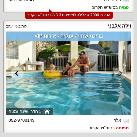
פנויה
בסופ"ש הקרוב
החל מ-‏7000 ₪ ללילה למזמינים 3 לילות בסופ"ש הקרוב
וילה אלבני
וילות בעין יעקב
בריכת שחייה ענקית - אירוח VIP
3 חדרי שינה ומטה
אלה
052-9708149
תפוסה
בסופ"ש הקרוב