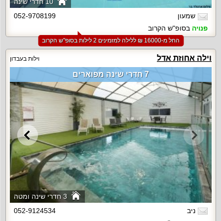
10 חדרי שינה
שמעון
052-9708199
פנויה
בסופ"ש הקרוב
החל מ-‏16000 ₪ ללילה למזמינים 2 לילות בסופ"ש הקרוב
וילה אחוזת אדל
וילות בעבדון
7 חדרי שינה מפוארים
3 חדרי שינה ומטה
ניב
052-9124534