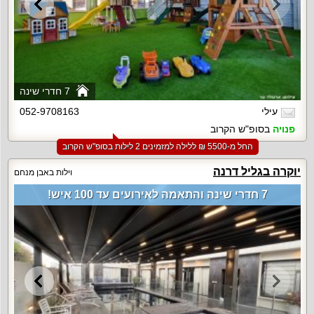
7 חדרי שינה
עילי
052-9708163
פנויה
בסופ"ש הקרוב
החל מ-‏5500 ₪ ללילה למזמינים 2 לילות בסופ"ש הקרוב
יוקרה בגליל דרנה
וילות באבן מנחם
7 חדרי שינה והתאמה לאירועים עד 100 איש!