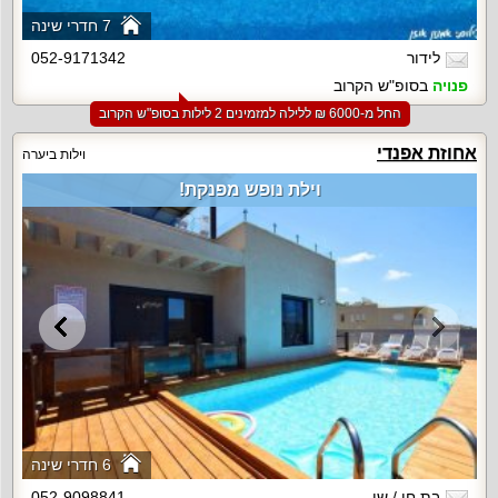
7 חדרי שינה
לידור
052-9171342
פנויה
בסופ"ש הקרוב
החל מ-‏6000 ₪ ללילה למזמינים 2 לילות בסופ"ש הקרוב
אחוזת אפנדי
וילות ביערה
וילת נופש מפנקת!
6 חדרי שינה
בת חן / שי
052-9098841