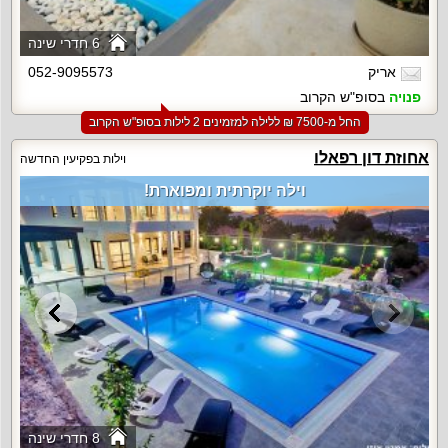
6 חדרי שינה
אריק
052-9095573
פנויה
בסופ"ש הקרוב
החל מ-‏7500 ₪ ללילה למזמינים 2 לילות בסופ"ש הקרוב
אחוזת דון רפאלו
וילות בפקיעין החדשה
וילה יוקרתית ומפוארת!
8 חדרי שינה