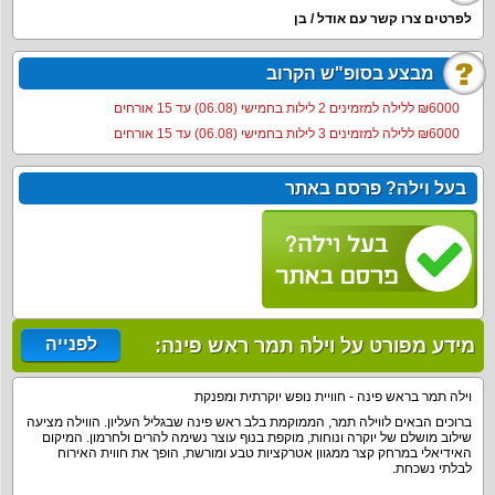
לפרטים צרו קשר עם אודל / בן
מבצע בסופ"ש הקרוב
6000‏₪ ללילה למזמינים 2 לילות בחמישי (06.08) עד 15 אורחים
6000‏₪ ללילה למזמינים 3 לילות בחמישי (06.08) עד 15 אורחים
בעל וילה? פרסם באתר
מידע מפורט על וילה תמר ראש פינה:
לפנייה
וילה תמר בראש פינה - חוויית נופש יוקרתית ומפנקת
ברוכים הבאים לווילה תמר, הממוקמת בלב ראש פינה שבגליל העליון. הווילה מציעה
שילוב מושלם של יוקרה ונוחות, מוקפת בנוף עוצר נשימה להרים ולחרמון. המיקום
האידיאלי במרחק קצר ממגוון אטרקציות טבע ומורשת, הופך את חווית האירוח
לבלתי נשכחת.