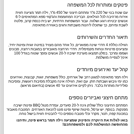
פינוקים ומותרות לכל המשפחה
עם שטח בנוי של 220 מ"ר ומתחם חיצוני של 450 מ"ר, וילה תמר מציעה חווית
אירוח מרהיבה לכל הגילאים. הבריכה המחוממת והג'קוזי ספא המתאימים ל-6
אנשים יבטיחו רוגע ושלווה. עבור המשפחות הדתיות, יש בית כנסת קרוב, פלטה
לשבת ומיחם, כך שתוכלו ליהנות משבתות וחגים באווירה מתאימה.
תיאור החדרים והשירותים
הווילה כוללת 4 חדרי שינה מפוארים, כל אחד מהם מצויד במיטה זוגית ומיטת יחיד,
ומציעים פרטיות ונוחות מקסימלית. חדרי הרחצה מאובזרים במגבות רחצה, סבונים
ושמפו ומרכך. בסלון תמצאו מערכת ישיבה ל-20 אנשים ומסך שטוח בגודל 100
אינץ' לצפייה מושלמת.
קהל יעד ואירועים מיוחדים
וילה תמר מתאימה למגוון רחב של אורחים, כולל משפחות, זוגות, קבוצות, ואירועים
כמו ימי גיבוש ושבתות חתן. עם זאת, הווילה אינה מקבלת מסיבות רועשות, ומסיבות
סולידיות מותרות בלבד. ניתן לקיים אירועים עד 40 אנשים (בתיאום מראש).
מתחם חיצוני ואביזרים נוספים
המתחם החיצוני כולל שולחן גינה ל-20 סועדים, עמדת מנגל BBQ ופינות ישיבה
מפנקות. בנוסף, יש ערסל, מיטות שיזוף ופינג פונג להנאת האורחים. המטבח מאובזר
במכונת קפה, תנור, מקרר וכלי מטבח נוספים כדי להבטיח חווית בישול נוחה.
בואו לגלות את היוקרה והפינוק שמציעה וילה תמר בראש פינה, ותיהנו
מהחופשה המושלמת לכם ולמשפחתכם!