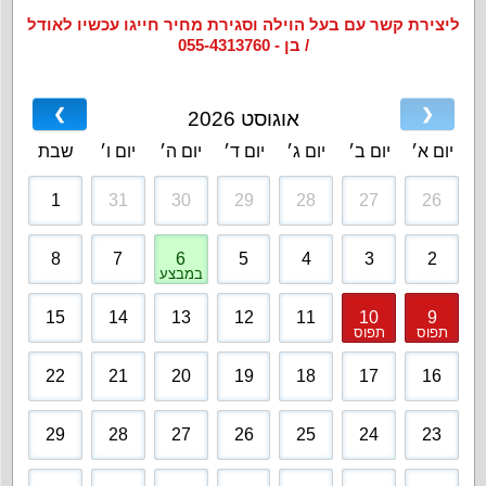
ליצירת קשר עם בעל הוילה וסגירת מחיר חייגו עכשיו לאודל
/ בן - 055-4313760
❯
❮
אוגוסט 2026
יום א׳
יום ב׳
יום ג׳
יום ד׳
יום ה׳
יום ו׳
שבת
1
31
30
29
28
27
26
8
7
6
5
4
3
2
במבצע
15
14
13
12
11
10
9
תפוס
תפוס
22
21
20
19
18
17
16
29
28
27
26
25
24
23