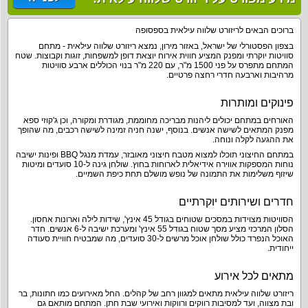
ברוכים הבאים לריזורט שלווה עילאית בספסופה
בצפון הפסטורלי של ישראל, באזור מירון, נמצא ריזורט שלווה עילאית - מתחם
סוויטות יוקרתי ומפנק המציע חווית אירוח יוצאת דופן למשפחות, זוגות וקבוצות. שטח
המתחם מתפרס על פני 1500 מ"ר, עם 220 מ"ר בנוי הכוללים ארבע סוויטות
מרהיבות וארבעה חדרי רחצה פרטיים.
פינוקים ומותרות
האורחים במתחם יכולים ליהנות מבריכה מחוממת, מגודרת ומקורה, וכן ג'קוזי ספא
מפנק המתאים לשישה אנשים. בנוסף, ישנה חניה זמינה לשישה רכבים, מה שהופך
את ההגעה לקלה ונוחה.
במתחם החיצוני תוכלו למצוא מטבח חיצוני מאובזר, עמדת מנגל BBQ ופינות ישיבה
נוחות המספקות אווירה אידיאלית לארוחות בחוץ. שולחן גינה ל-10 סועדים ומיטות
שיזוף משלימות את התמונה של נופש מושלם תחת כיפת השמיים.
חדרים ושירותים יוקרתיים
הסוויטות מצוידות במסכים שטוחים בגודל 45 אינץ', שידות לילה וארונות אחסון.
הסלון המרכזי מציע מסך שטוח בגודל 55 אינץ' ומערכת ישיבה ל-6 אנשים. חדר
האוכל הנפרד כולל שולחן אוכל מרשים ל-30 סועדים, מה שמבטיח חוויית סעודה
ייחודית.
מתאים לכל אירוע
ריזורט שלווה עילאית מתאים למגוון רחב של קהלים. החל מאירועים כמו חתונות, בר
ובת מצווה, ועד למסיבות רווקים ורווקות ואירועי שבת חתן. המתחם מותאם גם