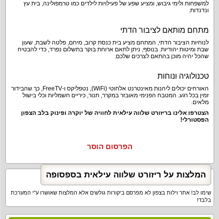
למשפחות ולימי גיבוש, ומציע שפע של פעילויות לילדים כמו טרמפולינה, בית עץ
ונדנדות.
מתחם מותאם לציבור הדתי
לנוחיות הציבור הדתי, המתחם מציע בית כנסת קרוב, מיחם, פלטה לשבת, שעון
שבת ומיטות יהודיות. בנוסף, ניתן לתאם ארוחת בוקר בתשלום נפרד, כדי להבטיח
שהכל יהיה מוכן בהתאם לצרכים שלכם.
טכנולוגיה ונוחות
האורחים יכולים ליהנות מאינטרנט אלחוטי (WiFi), נטפליקס ו-FreeTV, כך שהבידור
זמין בכל רגע. המטבח הפנימי מאובזר במקרר, תנור, כיריים חשמליות וכלי בישול
מלאים.
הצטרפו אלינו בריזורט שלווה עילאית לחוויה של יוקרה ופינוק בלב הצפון
הפסטורלי!
הפרסום הוסר
המלצות על ריזורט שלווה עילאית בספסופה
שימו לב! אתר וילות בצפון לא מפרסם ביקורות גולשים אלא המלצות שאושרו ע"י המערכת
בלבד!