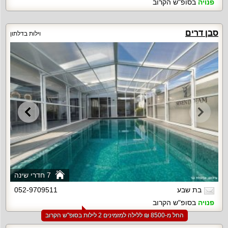
פנויה
בסופ"ש הקרוב
סבן דרים
וילות בדלתון
7 חדרי שינה
בת שבע
052-9709511
פנויה
בסופ"ש הקרוב
החל מ-‏8500 ₪ ללילה למזמינים 2 לילות בסופ"ש הקרוב