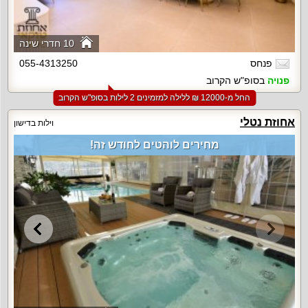
10 חדרי שינה
פנחס
055-4313250
פנויה
בסופ"ש הקרוב
החל מ-‏12000 ₪ ללילה למזמינים 2 לילות בסופ"ש הקרוב
אחוזת נטלי
וילות בדישון
מחירים לוהטים לחודש זה!