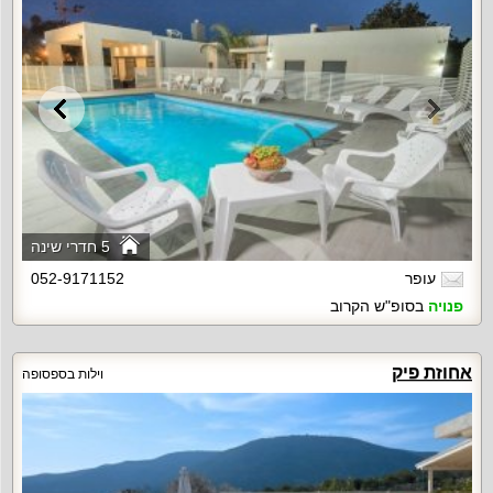
5 חדרי שינה
עופר
052-9171152
פנויה
בסופ"ש הקרוב
אחוזת פיק
וילות בספסופה