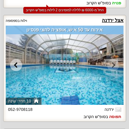
פנויה
בסופ"ש הקרוב
החל מ-‏6000 ₪ ללילה למזמינים 2 לילות בסופ"ש הקרוב
אצל ירדנה
וילות בספסופה
אירוח עד 50 איש, אופציה לחצי פנסיון
10 חדרי שינה
ירדנה
052-9708118
תפוסה
בסופ"ש הקרוב