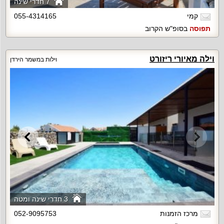
7 חדרי שינה
קמי
055-4314165
תפוסה
בסופ"ש הקרוב
וילה מאיורי ריזורט
וילות במשמר הירדן
3 חדרי שינה ומטה
מרכז הזמנות
052-9095753