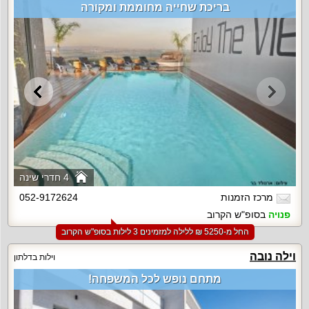
בריכת שחייה מחוממת ומקורה
4 חדרי שינה
מרכז הזמנות
052-9172624
פנויה
בסופ"ש הקרוב
החל מ-‏5250 ₪ ללילה למזמינים 3 לילות בסופ"ש הקרוב
וילה נובה
וילות בדלתון
מתחם נופש לכל המשפחה!