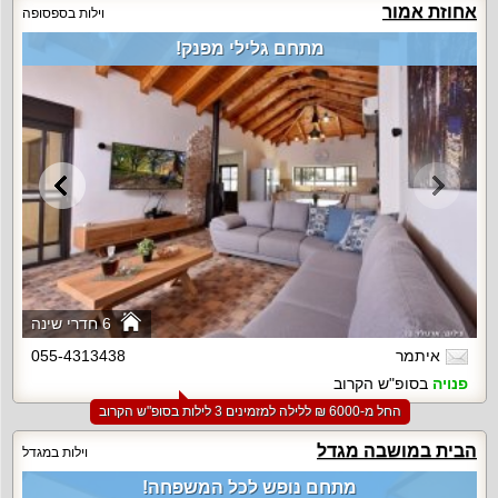
אחוזת אמור
וילות בספסופה
מתחם גלילי מפנק!
6 חדרי שינה
איתמר
055-4313438
פנויה
בסופ"ש הקרוב
החל מ-‏6000 ₪ ללילה למזמינים 3 לילות בסופ"ש הקרוב
הבית במושבה מגדל
וילות במגדל
מתחם נופש לכל המשפחה!