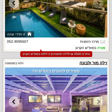
4 חדרי שינה
מרכז הזמנות
052-9095607
פנויה
בסופ"ש הקרוב
החל מ-‏4500 ₪ ללילה למזמינים 3 לילות בסופ"ש הקרוב
וילה מור ולבונה
וילות בספסופה
מחירים לוהטים בחודש זה!