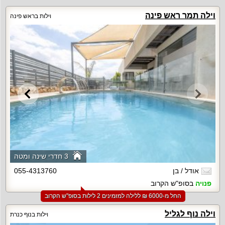
וילה תמר ראש פינה
וילות בראש פינה
3 חדרי שינה ומטה
אודל / בן
055-4313760
פנויה
בסופ"ש הקרוב
החל מ-‏6000 ₪ ללילה למזמינים 2 לילות בסופ"ש הקרוב
וילה נוף לגליל
וילות בנוף כנרת