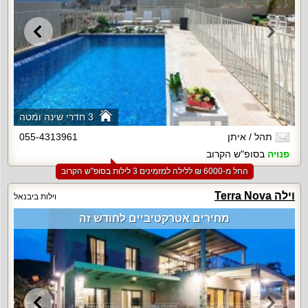
3 חדרי שינה ומטה
תהל / איתן
055-4313961
פנויה
בסופ"ש הקרוב
החל מ-‏6000 ₪ ללילה למזמינים 3 לילות בסופ"ש הקרוב
וילה Terra Nova
וילות ביבנאל
מחירים אטרקטיביים לחודש זה