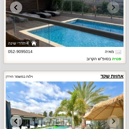
4 חדרי שינה
מאיה
052-9095014
פנויה
בסופ"ש הקרוב
אחוזת שקד
וילות במשמר הירדן