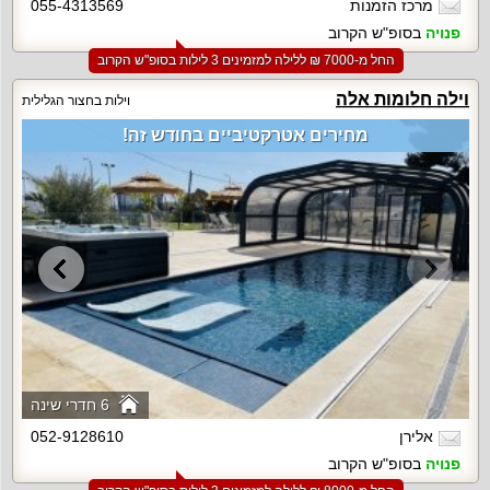
מרכז הזמנות
055-4313569
פנויה
בסופ"ש הקרוב
החל מ-‏7000 ₪ ללילה למזמינים 3 לילות בסופ"ש הקרוב
וילה חלומות אלה
וילות בחצור הגלילית
מחירים אטרקטיביים בחודש זה!
6 חדרי שינה
אלירן
052-9128610
פנויה
בסופ"ש הקרוב