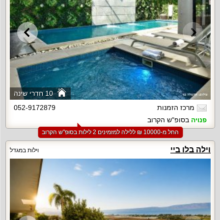
10 חדרי שינה
מרכז הזמנות
052-9172879
פנויה
בסופ"ש הקרוב
החל מ-‏10000 ₪ ללילה למזמינים 2 לילות בסופ"ש הקרוב
וילה בלו ביי
וילות במגדל