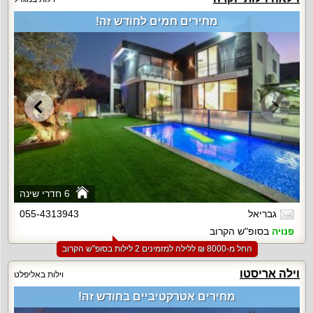
מחירים חמים לחודש זה!
6 חדרי שינה
גבריאל
055-4313943
פנויה
בסופ"ש הקרוב
החל מ-‏8000 ₪ ללילה למזמינים 2 לילות בסופ"ש הקרוב
וילה אריסטו
וילות באליפלט
מחירים אטרקטיביים בחודש זה!