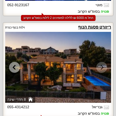
מוטי
052-9123167
פנויה
בסופ"ש הקרוב
החל מ-‏6000 ₪ ללילה למזמינים 2 לילות בסופ"ש הקרוב
ריזורט פסגת הנוף
וילות בנוף כנרת
8 חדרי שינה
גבריאל
055-4314212
פנויה
בסופ"ש הקרוב