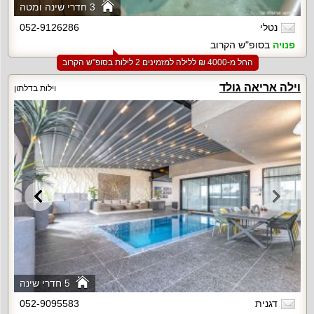
3 חדרי שינה ומטה
נטלי
052-9126286
פנויה
בסופ"ש הקרוב
החל מ-‏4000 ₪ ללילה למזמינים 2 לילות בסופ"ש הקרוב
וילה אריאה גולד
וילות בדלתון
5 חדרי שינה
דגנית
052-9095583