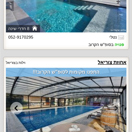
8 חדרי שינה
נטלי
052-9170295
פנויה
בסופ"ש הקרוב
אחוזת צוריאל
וילות בצוריאל
התפנו מקומות לסופ"ש הקרוב!!!