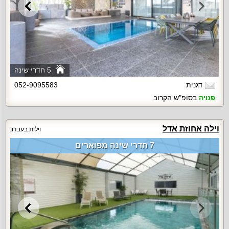
5 חדרי שינה
דגנית
052-9095583
פנויה
בסופ"ש הקרוב
וילה אחוזת אדל
וילות בעבדון
7 חדרי שינה מפוארים