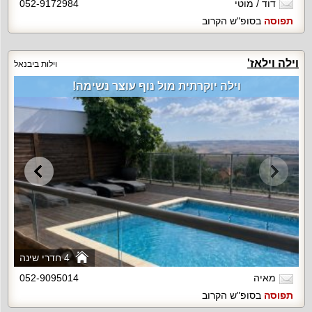
דוד / מוטי
052-9172984
תפוסה
בסופ"ש הקרוב
וילה וילאז'
וילות ביבנאל
וילה יוקרתית מול נוף עוצר נשימה!
4 חדרי שינה
מאיה
052-9095014
תפוסה
בסופ"ש הקרוב