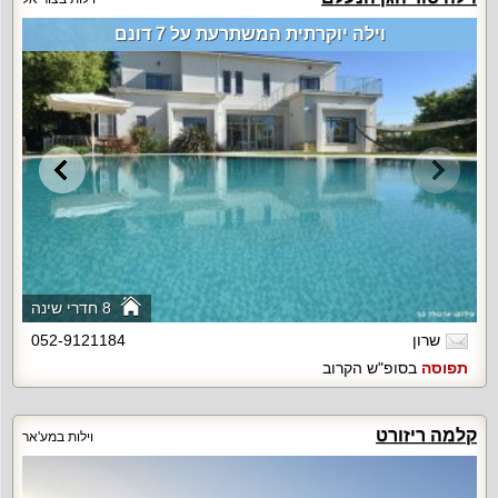
וילה יוקרתית המשתרעת על 7 דונם
8 חדרי שינה
שרון
052-9121184
תפוסה
בסופ"ש הקרוב
קלמה ריזורט
וילות במע'אר