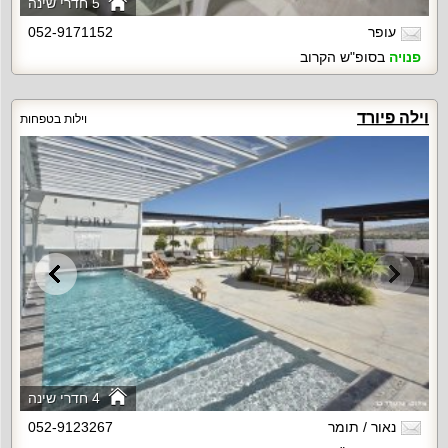
5 חדרי שינה
עופר
052-9171152
פנויה
בסופ"ש הקרוב
וילה פיורד
וילות בטפחות
4 חדרי שינה
נאור / תומר
052-9123267