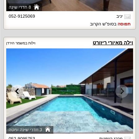
8 חדרי שינה
יניב
052-9125069
תפוסה
בסופ"ש הקרוב
וילה מאיורי ריזורט
וילות במשמר הירדן
3 חדרי שינה ומטה
מרכז הזמנות
052-9095753