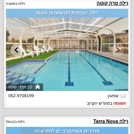
וילה טרה קוטה
וילות במעונה
וילה יוקרתית למשפחות וזוגות
10 חדרי שינה
שמעון
052-9708199
תפוסה
בסופ"ש הקרוב
וילה Terra Nova
וילות ביבנאל
מחירים אטרקטיביים לחודש זה