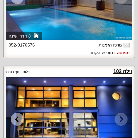
8 חדרי שינה
מרכז הזמנות
052-9170576
תפוסה
בסופ"ש הקרוב
וילה 102
וילות בנוף כנרת