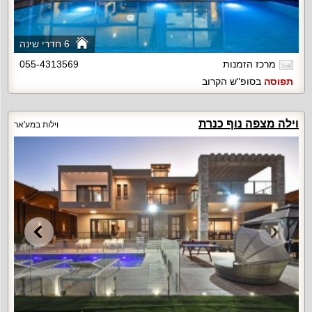
6 חדרי שינה
מרכז הזמנות
055-4313569
תפוסה
בסופ"ש הקרוב
וילה מצפה נוף כנרת
וילות במע'אר