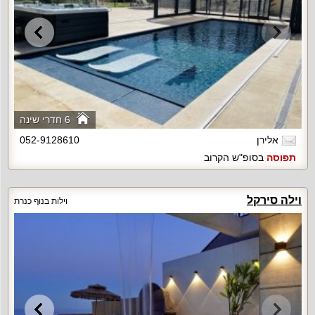
6 חדרי שינה
אלירן
052-9128610
תפוסה
בסופ"ש הקרוב
וילה סירקל
וילות בנוף כנרת