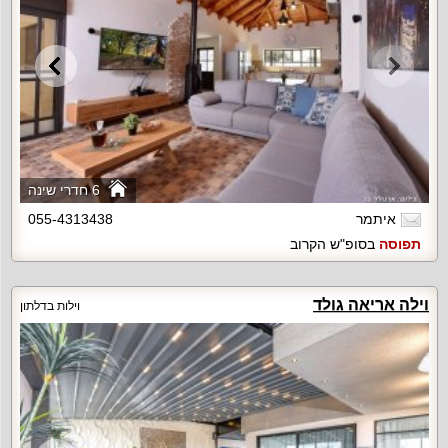
6 חדרי שינה
איתמר
055-4313438
תפוסה
בסופ"ש הקרוב
וילה אריאה גולד
וילות בדלתון