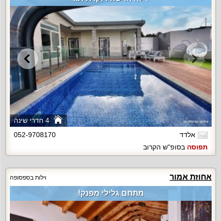
4 חדרי שינה
אלדד
052-9708170
תפוסה
בסופ"ש הקרוב
אחוזת אמור
וילות בספסופה
מתחם גלילי מפנק!