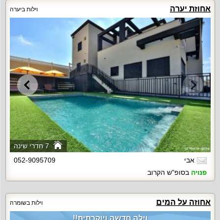
אחוזת יערה
וילות ביערה
7 חדרי שינה
אבי
052-9095709
פנויה
בסופ"ש הקרוב
אחוזה על המים
וילות בשומרה
וילה חדשה ויוקרתית!!