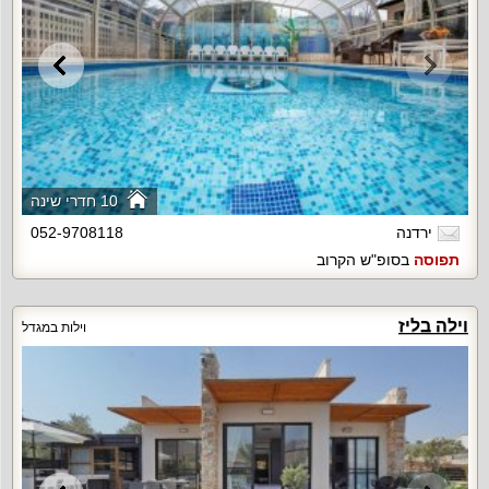
10 חדרי שינה
ירדנה
052-9708118
תפוסה
בסופ"ש הקרוב
וילה בליז
וילות במגדל