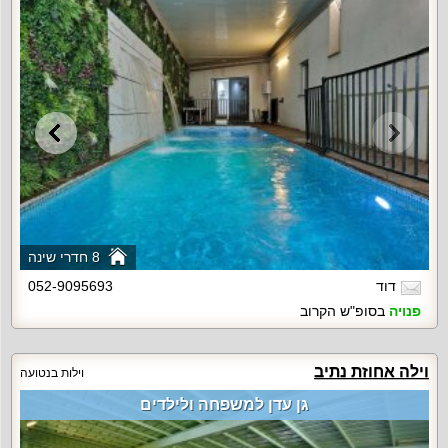
8 חדרי שינה
דוד
052-9095693
פנויה
בסופ"ש הקרוב
וילה אחוזת נתיב
וילות בנטועה
גן עדן למשפחה ולילדים