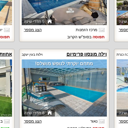
5 חדרי שינה
מספר
מרכז הזמנות
הצג מספר
יו
תפוסה
בסופ"ש הקרוב
תפוס
וילה מונסון פרימיום
אחוזת 
בה כנרת
וילות בעין יעקב
מתחם יוקרתי לנופש מושלם!
8 חדרי שינה
מספר
נאור
הצג מספר
בת