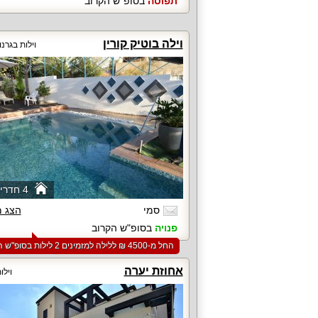
תפוסה
בסופ"ש הקרוב
וילה בוטיק קורין
וילות בגרנ
4 חדרי שינה
סמי
הצג 
פנויה
בסופ"ש הקרוב
החל מ-‏4500 ₪ ללילה למזמינים 2 לילות בסופ"ש הקרוב
אחוזת יערה
וילו