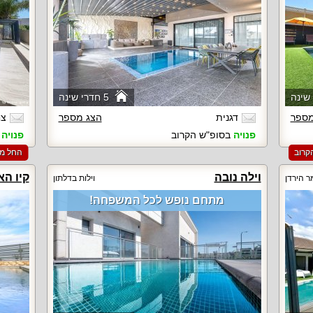
5 חדרי שינה
מספר
דגנית
הצג מספר
צח
פנויה
בסופ"ש הקרוב
פנויה
ב
החל מ-‏10000 ₪ ללילה למזמינים 2 לילות בסופ"ש
וילה נובה
קיו הא
ר הירדן
וילות בדלתון
מתחם נופש לכל המשפחה!