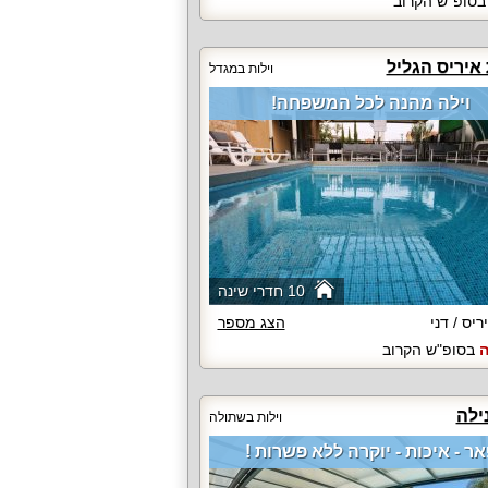
סופ"ש הקרוב
איריס הגליל
וילות במגדל
וילה מהנה לכל המשפחה!
10 חדרי שינה
ריס / דני
הצג מספר
ה
בסופ"ש הקרוב
נילה
וילות בשתולה
ר - איכות - יוקרה ללא פשרות !