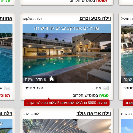
תפוסה
בסופ"ש הקרוב
פנויה
ב
וילה מטע וכרם
אחוזת 
ות הגליל
וילות באלקוש
מחירים אטרקטיביים לחודש זה
8 חדרי שינה
מספר
אתי
הצג מספר
אי
פנויה
בסופ"ש הקרוב
תפוס
החל מ-‏8000 ₪ ללילה למזמינים 2 לילות בסופ"ש הקרוב
וילה אריאה גולד
וילה ו
ת ביערה
וילות בדלתון
פא