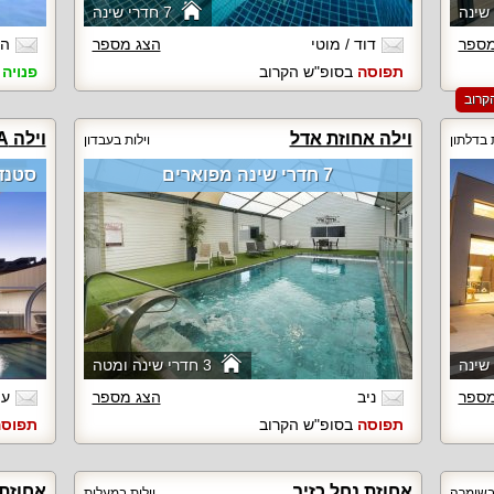
7 חדרי שינה
מספר
דוד / מוטי
הצג מספר
הי
תפוסה
בסופ"ש הקרוב
פנויה
ב
וילה אחוזת אדל
וילה AQUA בוטיק
ת בדלתון
וילות בעבדון
7 חדרי שינה מפוארים
סטנד
3 חדרי שינה ומטה
מספר
ניב
הצג מספר
עמ
תפוסה
בסופ"ש הקרוב
תפוס
אחוזת נחל כזיב
אחוזת 
 בשומרה
וילות במעלות