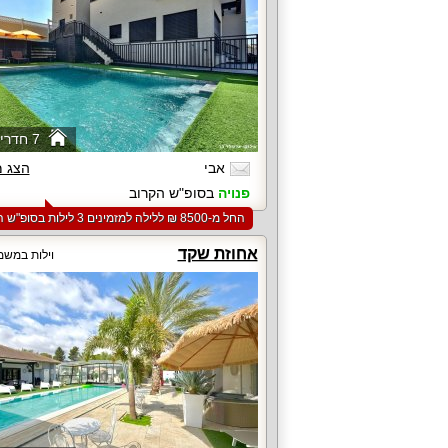
7 חדרי שינה
אבי
הצג 
פנויה
בסופ"ש הקרוב
החל מ-‏8500 ₪ ללילה למזמינים 3 לילות בסופ"ש הקרוב
אחוזת שקד
וילות במשמ