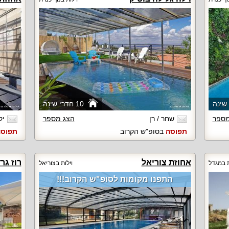
10 חדרי שינה
מספר
שחר / רן
הצג מספר
יק
תפוסה
בסופ"ש הקרוב
תפוס
אחוזת צוריאל
רוז גר
ת במגדל
וילות בצוריאל
התפנו מקומות לסופ"ש הקרוב!!!