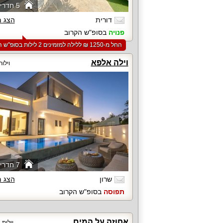
5 חדרי שינה
דורית
הצג 
פנויה
בסופ"ש הקרוב
החל מ-‏1250 ₪ ללילה למזמינים 2 לילות בסופ"ש הקרוב
וילה אלפא
וילו
7 חדרי שינה
שרון
הצג 
תפוסה
בסופ"ש הקרוב
אחוזה על המים
וילות