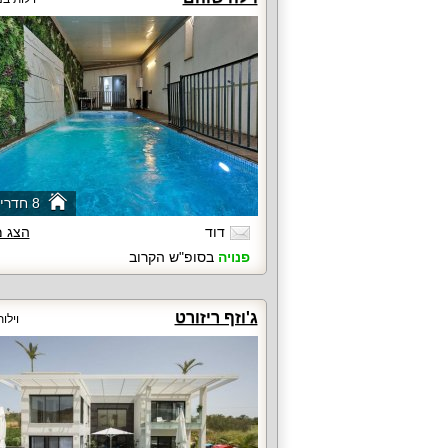
8 חדרי שינה
דוד
הצג 
פנויה
בסופ"ש הקרוב
ג'וזף ריזורט
וילו